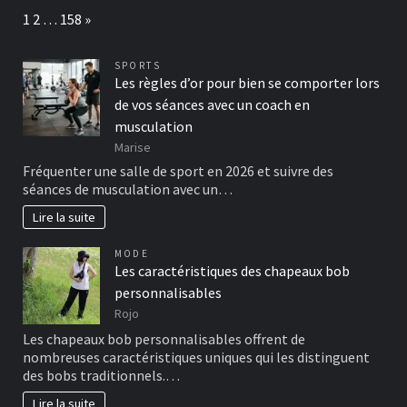
Page:
Next
1
2
…
158
»
SPORTS
Les règles d’or pour bien se comporter lors
de vos séances avec un coach en
musculation
Marise
Fréquenter une salle de sport en 2026 et suivre des
séances de musculation avec un…
Lire la suite
MODE
Les caractéristiques des chapeaux bob
personnalisables
Rojo
Les chapeaux bob personnalisables offrent de
nombreuses caractéristiques uniques qui les distinguent
des bobs traditionnels.…
Lire la suite