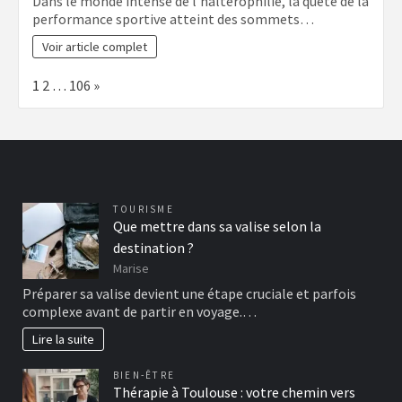
Dans le monde intense de l’haltérophilie, la quête de la
performance sportive atteint des sommets…
Voir article complet
Page:
Next
1
2
…
106
»
TOURISME
Que mettre dans sa valise selon la
destination ?
Marise
Préparer sa valise devient une étape cruciale et parfois
complexe avant de partir en voyage.…
Lire la suite
BIEN-ÊTRE
Thérapie à Toulouse : votre chemin vers