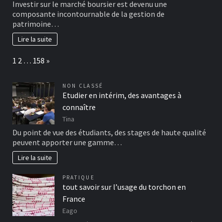
Investir sur le marché boursier est devenu une
composante incontournable de la gestion de
patrimoine…
Lire la suite
Page:
Next
1
2
…
158
»
NON CLASSÉ
Etudier en intérim, des avantages à
connaître
Tina
Du point de vue des étudiants, des stages de haute qualité
peuvent apporter une gamme…
Lire la suite
PRATIQUE
tout savoir sur l’usage du torchon en
France
Eago