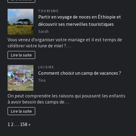
TOURISME
Partir en voyage de noces en Éthiopie et
découvrir ses merveilles touristiques
Sarah
Vous venez d’organiser votre mariage et il est temps de
célébrer votre lune de miel ?…
Lire la suite
LOISIRS
Comment choisir un camp de vacances ?
Tina
On peut comprendre les raisons qui poussent les enfants
à avoir besoin des camps de…
Lire la suite
Page:
Next
1
2
…
158
»