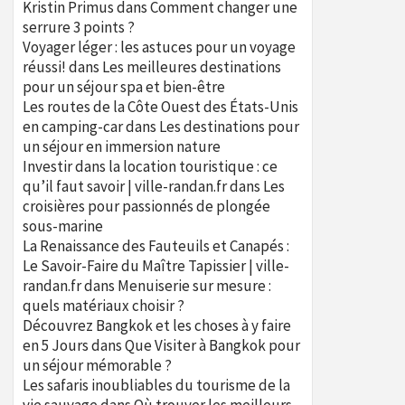
Kristin Primus
dans
Comment changer une
serrure 3 points ?
Voyager léger : les astuces pour un voyage
réussi!
dans
Les meilleures destinations
pour un séjour spa et bien-être
Les routes de la Côte Ouest des États-Unis
en camping-car
dans
Les destinations pour
un séjour en immersion nature
Investir dans la location touristique : ce
qu’il faut savoir | ville-randan.fr
dans
Les
croisières pour passionnés de plongée
sous-marine
La Renaissance des Fauteuils et Canapés :
Le Savoir-Faire du Maître Tapissier | ville-
randan.fr
dans
Menuiserie sur mesure :
quels matériaux choisir ?
Découvrez Bangkok et les choses à y faire
en 5 Jours
dans
Que Visiter à Bangkok pour
un séjour mémorable ?
Les safaris inoubliables du tourisme de la