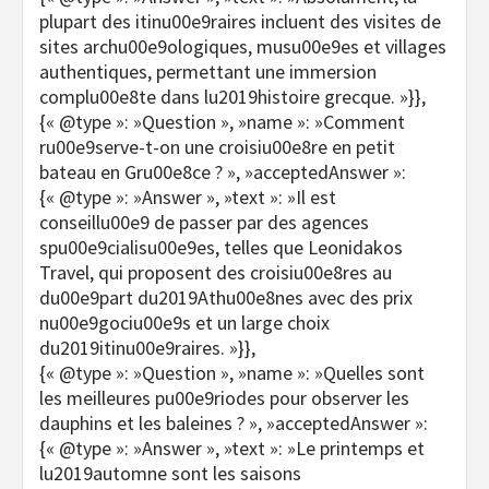
plupart des itinu00e9raires incluent des visites de
sites archu00e9ologiques, musu00e9es et villages
authentiques, permettant une immersion
complu00e8te dans lu2019histoire grecque. »}},
{« @type »: »Question », »name »: »Comment
ru00e9serve-t-on une croisiu00e8re en petit
bateau en Gru00e8ce ? », »acceptedAnswer »:
{« @type »: »Answer », »text »: »Il est
conseillu00e9 de passer par des agences
spu00e9cialisu00e9es, telles que Leonidakos
Travel, qui proposent des croisiu00e8res au
du00e9part du2019Athu00e8nes avec des prix
nu00e9gociu00e9s et un large choix
du2019itinu00e9raires. »}},
{« @type »: »Question », »name »: »Quelles sont
les meilleures pu00e9riodes pour observer les
dauphins et les baleines ? », »acceptedAnswer »:
{« @type »: »Answer », »text »: »Le printemps et
lu2019automne sont les saisons