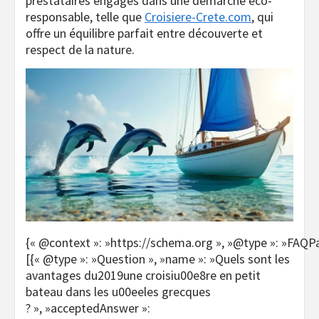
prestataires engagés dans une démarche éco-
responsable, telle que
Croisiere-Crete.com
, qui
offre un équilibre parfait entre découverte et
respect de la nature.
{« @context »: »https://schema.org », »@type »: »FAQPa
[{« @type »: »Question », »name »: »Quels sont les
avantages du2019une croisiu00e8re en petit
bateau dans les u00eeles grecques
? », »acceptedAnswer »: