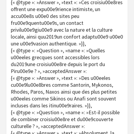
{« @type »: »Answer », »text »: »Ces croisiu00e8res
offrent une expu00e9rience intimiste, un
accu00e8s u00e0 des sites peu
fru00e9quentu00e9s, un contact
privilu00e9giu00e9 avec la nature et la culture
locale, ainsi quu2019un confort adaptu00e9 u00e0
une u00e9vasion authentique. »}},
{« @type »: »Question », »name »: »Quelles
u00eeles grecques sont accessibles lors
du2019une croisiu00e8re depuis le port du
Piru00e9e ? », »acceptedAnswer »:
{« @type »: »Answer », »text »: »Des u00eeles
cu00e9lu00e8bres comme Santorin, Mykonos,
Rhodes, Paros, Naxos ainsi que des plus petites
u00eeles comme Sikinos ou Anafi sont souvent
incluses dans les itinu00e9raires. »}},
{« @type »: »Question », »name »: »Est-il possible
de combiner croisiu00e8re et du00e9couverte
culturelle ? », »acceptedAnswer »:
{« @type »: »Answer », »text »: »Absolument, la