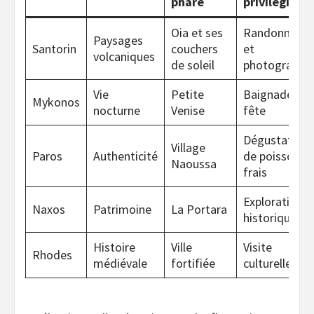
phare
privilégiée
Oia et ses
Randonnée
Paysages
Santorin
couchers
et
volcaniques
de soleil
photographie
Vie
Petite
Baignade et
Mykonos
nocturne
Venise
fête
Dégustation
Village
Paros
Authenticité
de poisson
Naoussa
frais
Exploration
Naxos
Patrimoine
La Portara
historique
Histoire
Ville
Visite
Rhodes
médiévale
fortifiée
culturelle