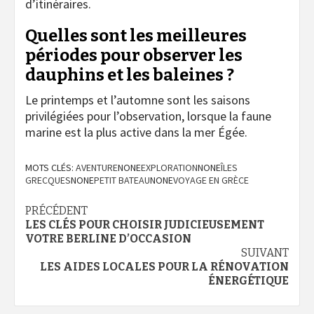
d’itinéraires.
Quelles sont les meilleures
périodes pour observer les
dauphins et les baleines ?
Le printemps et l’automne sont les saisons
privilégiées pour l’observation, lorsque la faune
marine est la plus active dans la mer Égée.
MOTS CLÉS:
AVENTURE
NONE
EXPLORATION
NONE
ÎLES
GRECQUES
NONE
PETIT BATEAU
NONE
VOYAGE EN GRÈCE
Navigation
PRÉCÉDENT
LES CLÉS POUR CHOISIR JUDICIEUSEMENT
d’article
VOTRE BERLINE D’OCCASION
SUIVANT
LES AIDES LOCALES POUR LA RÉNOVATION
ÉNERGÉTIQUE