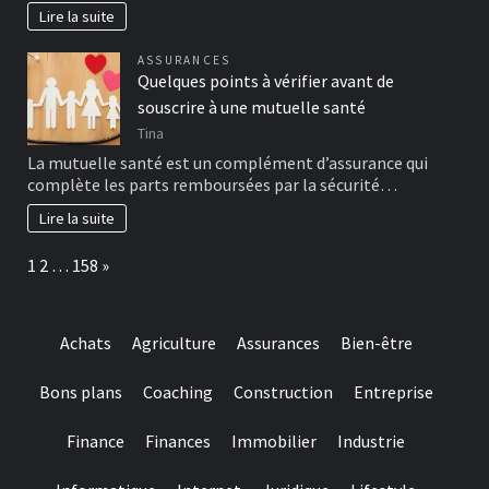
Lire la suite
ASSURANCES
Quelques points à vérifier avant de
souscrire à une mutuelle santé
Tina
La mutuelle santé est un complément d’assurance qui
complète les parts remboursées par la sécurité…
Lire la suite
Page:
Next
1
2
…
158
»
Achats
Agriculture
Assurances
Bien-être
Bons plans
Coaching
Construction
Entreprise
Finance
Finances
Immobilier
Industrie