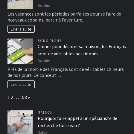
Sophie
Les vacances sont les périodes parfaites pour se faire de
nouveaux copains, partir à l’aventure,…
Lire la suite
BONS PLANS
Chiner pour décorer sa maison, les Français
sont de véritables passionnés
Sophie
Près de la moitié des Français sont de véritables chineurs
de nos jours. Ce concept…
Lire la suite
Page:
Next
1
2
…
158
»
MAISON
Pourquoi faire appel à un spécialiste de
recherche fuite eau ?
Rakia