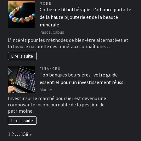
MODE
Collier de lithothérapie : l’alliance parfaite
de la haute bijouterie et de la beauté
minérale
Pascal Cabus
L’intérêt pour les méthodes de bien-être alternatives et
la beauté naturelle des minéraux connaît une…
Lire la suite
FINANCES
Top banques boursières : votre guide
essentiel pour un investissement réussi
Marise
Investir sur le marché boursier est devenu une
composante incontournable de la gestion de
patrimoine…
Lire la suite
Page:
Next
1
2
…
158
»