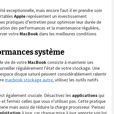
ité exceptionnelle, mais encore faut-il en prendre soin
ortables
Apple
représentent un investissement
nes pratiques d’entretien pour optimiser leur durée de
misation des performances et la maintenance régulière,
erver votre
MacBook
dans les meilleures conditions
formances système
de vie de votre
MacBook
consiste à maintenir ses
veiller régulièrement l’état de votre stockage. Une
 espace disque saturé peuvent considérablement ralentir
tre
macbook stockage autre
, utilisez les outils natifs
 est également cruciale. Désactivez les
applications
qui
 fermez celles que vous n’utilisez pas. Cette pratique
rie mais aussi de réduire la charge processeur. Pensez
ploitation
à jour, car chaque mise à jour apporte son lot