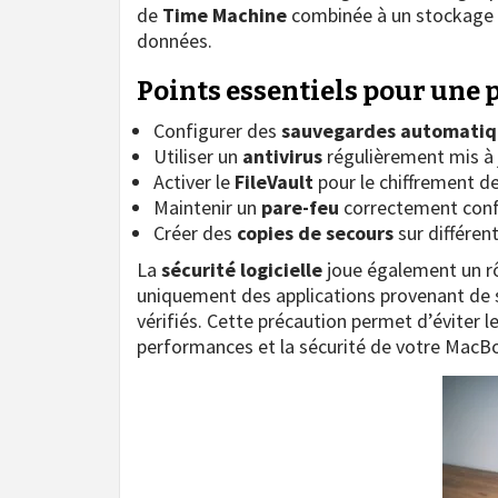
de
Time Machine
combinée à un stockage c
données.
Points essentiels pour une 
Configurer des
sauvegardes automatiq
Utiliser un
antivirus
régulièrement mis à 
Activer le
FileVault
pour le chiffrement d
Maintenir un
pare-feu
correctement conf
Créer des
copies de secours
sur différen
La
sécurité logicielle
joue également un rôl
uniquement des applications provenant de 
vérifiés. Cette précaution permet d’éviter l
performances et la sécurité de votre MacB