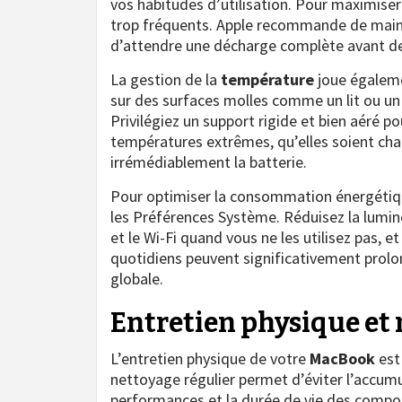
vos habitudes d’utilisation. Pour maximiser
trop fréquents. Apple recommande de maint
d’attendre une décharge complète avant de
La gestion de la
température
joue égaleme
sur des surfaces molles comme un lit ou un 
Privilégiez un support rigide et bien aéré p
températures extrêmes, qu’elles soient c
irrémédiablement la batterie.
Pour optimiser la consommation énergétiqu
les Préférences Système. Réduisez la lumino
et le Wi-Fi quand vous ne les utilisez pas, 
quotidiens peuvent significativement prolon
globale.
Entretien physique et 
L’entretien physique de votre
MacBook
est
nettoyage régulier permet d’éviter l’accumu
performances et la durée de vie des compo