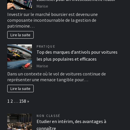
Marise
Investir sur le marché boursier est devenu une
composante incontournable de la gestion de
patrimoine…
Lire la suite
PRATIQUE
Top des marques d’antivols pour voitures
les plus populaires et efficaces
Marise
Dans un contexte où le vol de voitures continue de
représenter une menace tangible pour…
Lire la suite
Page:
Next
1
2
…
158
»
NON CLASSÉ
Etudier en intérim, des avantages à
connaître