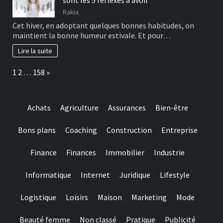
Rakia
Cet hiver, en adoptant quelques bonnes habitudes, on
maintient la bonne humeur estivale. Et pour…
Lire la suite
Page:
Next
1
2
…
158
»
Achats
Agriculture
Assurances
Bien-être
Bons plans
Coaching
Construction
Entreprise
Finance
Finances
Immobilier
Industrie
Informatique
Internet
Juridique
Lifestyle
Logistique
Loisirs
Maison
Marketing
Mode
Beauté femme
Non classé
Pratique
Publicité