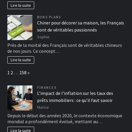
Lire la suite
BONS PLANS
Chiner pour décorer sa maison, les Français
sont de véritables passionnés
Sophie
Près de la moitié des Français sont de véritables chineurs
de nos jours. Ce concept…
Lire la suite
Page:
Next
1
2
…
158
»
FINANCES
L’impact de l’inflation sur les taux des
prêts immobiliers : ce qu’il faut savoir
Marise
Depuis le début des années 2020, le contexte économique
mondial a profondément évolué, mettant au…
Lire la suite