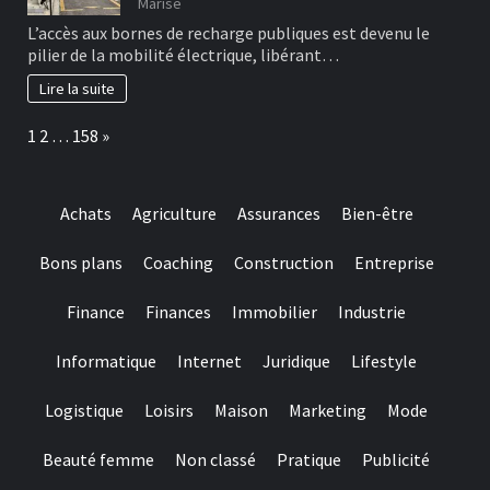
Marise
L’accès aux bornes de recharge publiques est devenu le
pilier de la mobilité électrique, libérant…
Lire la suite
Page:
Next
1
2
…
158
»
Achats
Agriculture
Assurances
Bien-être
Bons plans
Coaching
Construction
Entreprise
Finance
Finances
Immobilier
Industrie
Informatique
Internet
Juridique
Lifestyle
Logistique
Loisirs
Maison
Marketing
Mode
Beauté femme
Non classé
Pratique
Publicité