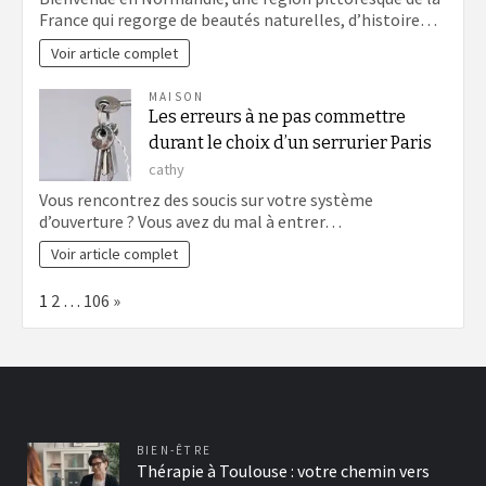
France qui regorge de beautés naturelles, d’histoire…
Voir article complet
MAISON
Les erreurs à ne pas commettre
durant le choix d’un serrurier Paris
cathy
Vous rencontrez des soucis sur votre système
d’ouverture ? Vous avez du mal à entrer…
Voir article complet
Page:
Next
1
2
…
106
»
BIEN-ÊTRE
Thérapie à Toulouse : votre chemin vers