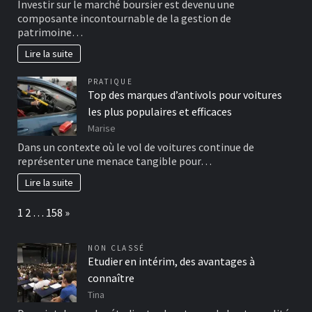
Investir sur le marché boursier est devenu une
composante incontournable de la gestion de
patrimoine…
Lire la suite
PRATIQUE
Top des marques d’antivols pour voitures
les plus populaires et efficaces
Marise
Dans un contexte où le vol de voitures continue de
représenter une menace tangible pour…
Lire la suite
Page:
Next
1
2
…
158
»
NON CLASSÉ
Etudier en intérim, des avantages à
connaître
Tina