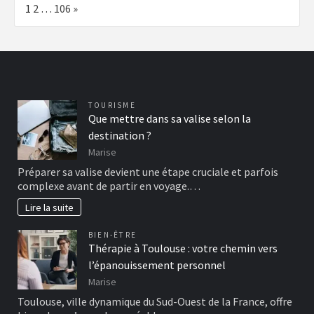
Page:
Next
1
2
…
106
»
TOURISME
Que mettre dans sa valise selon la
destination ?
Marise
Préparer sa valise devient une étape cruciale et parfois
complexe avant de partir en voyage.…
Lire la suite
BIEN-ÊTRE
Thérapie à Toulouse : votre chemin vers
l’épanouissement personnel
Marise
Toulouse, ville dynamique du Sud-Ouest de la France, offre