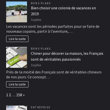
BONS PLANS
Bien choisir une colonie de vacances en
2019
Sophie
Les vacances sont les périodes parfaites pour se faire de
nouveaux copains, partir à l’aventure,…
Lire la suite
BONS PLANS
Chiner pour décorer sa maison, les Français
sont de véritables passionnés
Sophie
Près de la moitié des Français sont de véritables chineurs
de nos jours. Ce concept…
Lire la suite
Page:
Next
1
2
…
158
»
ENTREPRISE