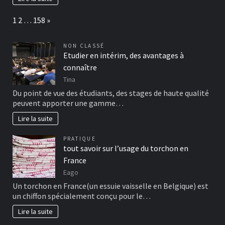
Page:
Next
1
2
…
158
»
NON CLASSÉ
Etudier en intérim, des avantages à
connaître
Tina
Du point de vue des étudiants, des stages de haute qualité
peuvent apporter une gamme…
Lire la suite
PRATIQUE
tout savoir sur l’usage du torchon en
France
Eago
Un torchon en France(un essuie vaisselle en Belgique) est
un chiffon spécialement conçu pour le…
Lire la suite