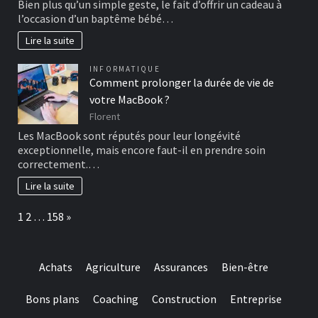
Bien plus qu’un simple geste, le fait d’offrir un cadeau à
l’occasion d’un baptême bébé…
Lire la suite
INFORMATIQUE
Comment prolonger la durée de vie de
votre MacBook ?
Florent
Les MacBook sont réputés pour leur longévité
exceptionnelle, mais encore faut-il en prendre soin
correctement.…
Lire la suite
Page:
Next
1
2
…
158
»
Achats
Agriculture
Assurances
Bien-être
Bons plans
Coaching
Construction
Entreprise