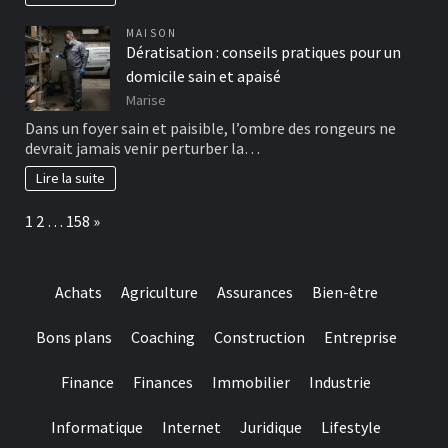
MAISON
Dératisation : conseils pratiques pour un
domicile sain et apaisé
Marise
Dans un foyer sain et paisible, l’ombre des rongeurs ne
devrait jamais venir perturber la…
Lire la suite
Page:
Next
1
2
…
158
»
Achats
Agriculture
Assurances
Bien-être
Bons plans
Coaching
Construction
Entreprise
Finance
Finances
Immobilier
Industrie
Informatique
Internet
Juridique
Lifestyle