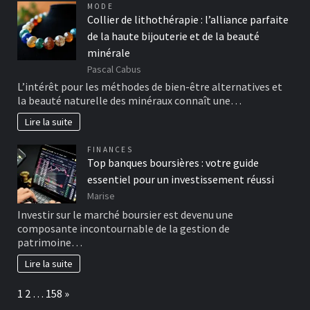
MODE
Collier de lithothérapie : l’alliance parfaite
de la haute bijouterie et de la beauté
minérale
Pascal Cabus
L’intérêt pour les méthodes de bien-être alternatives et
la beauté naturelle des minéraux connaît une…
Lire la suite
FINANCES
Top banques boursières : votre guide
essentiel pour un investissement réussi
Marise
Investir sur le marché boursier est devenu une
composante incontournable de la gestion de
patrimoine…
Lire la suite
Page:
Next
1
2
…
158
»