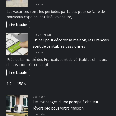
Sophie
Les vacances sont les périodes parfaites pour se faire de
nouveaux copains, partir à l’aventure,…
Lire la suite
BONS PLANS
Chiner pour décorer sa maison, les Français
sont de véritables passionnés
Sophie
Près de la moitié des Français sont de véritables chineurs
de nos jours. Ce concept…
Lire la suite
Page:
Next
1
2
…
158
»
MAISON
Les avantages d’une pompe à chaleur
réversible pour votre maison
Povoski