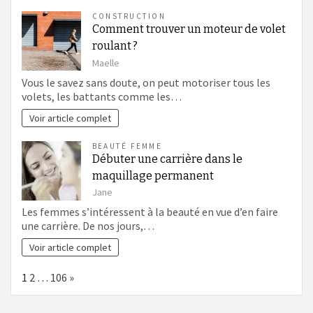
CONSTRUCTION
Comment trouver un moteur de volet
roulant ?
Maelle
Vous le savez sans doute, on peut motoriser tous les
volets, les battants comme les…
Voir article complet
BEAUTÉ FEMME
Débuter une carrière dans le
maquillage permanent
Jane
Les femmes s’intéressent à la beauté en vue d’en faire
une carrière. De nos jours,…
Voir article complet
Page:
Next
1
2
…
106
»