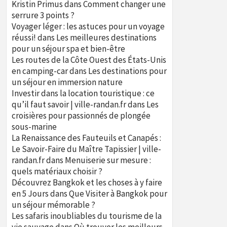
Kristin Primus
dans
Comment changer une
serrure 3 points ?
Voyager léger : les astuces pour un voyage
réussi!
dans
Les meilleures destinations
pour un séjour spa et bien-être
Les routes de la Côte Ouest des États-Unis
en camping-car
dans
Les destinations pour
un séjour en immersion nature
Investir dans la location touristique : ce
qu’il faut savoir | ville-randan.fr
dans
Les
croisières pour passionnés de plongée
sous-marine
La Renaissance des Fauteuils et Canapés :
Le Savoir-Faire du Maître Tapissier | ville-
randan.fr
dans
Menuiserie sur mesure :
quels matériaux choisir ?
Découvrez Bangkok et les choses à y faire
en 5 Jours
dans
Que Visiter à Bangkok pour
un séjour mémorable ?
Les safaris inoubliables du tourisme de la