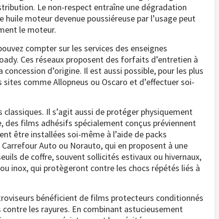
istribution. Le non-respect entraîne une dégradation
ne huile moteur devenue poussiéreuse par l’usage peut
ment le moteur.
pouvez compter sur les services des enseignes
Roady. Ces réseaux proposent des forfaits d’entretien à
 concession d’origine. Il est aussi possible, pour les plus
s sites comme Allopneus ou Oscaro et d’effectuer soi-
ns classiques. Il s’agit aussi de protéger physiquement
le, des films adhésifs spécialement conçus préviennent
vent être installées soi-même à l’aide de packs
 Carrefour Auto ou Norauto, qui en proposent à une
euils de coffre, souvent sollicités estivaux ou hivernaux,
ou inox, qui protègeront contre les chocs répétés liés à
troviseurs bénéficient de films protecteurs conditionnés
ces contre les rayures. En combinant astucieusement