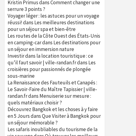
Kristin Primus
dans
Comment changer une
serrure 3 points ?
Voyager léger : les astuces pour un voyage
réussi!
dans
Les meilleures destinations
pour un séjour spa et bien-être
Les routes de la Côte Ouest des États-Unis
en camping-car
dans
Les destinations pour
un séjour en immersion nature
Investir dans la location touristique : ce
qu’il faut savoir | ville-randan.fr
dans
Les
croisières pour passionnés de plongée
sous-marine
La Renaissance des Fauteuils et Canapés :
Le Savoir-Faire du Maître Tapissier | ville-
randan.fr
dans
Menuiserie sur mesure :
quels matériaux choisir ?
Découvrez Bangkok et les choses à y faire
en 5 Jours
dans
Que Visiter à Bangkok pour
un séjour mémorable ?
Les safaris inoubliables du tourisme de la