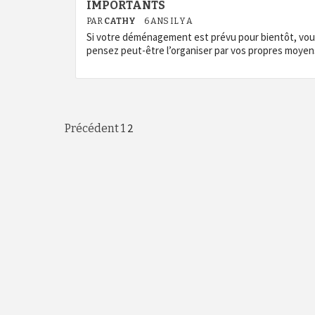
IMPORTANTS
PAR
CATHY
6 ANS IL Y A
Si votre déménagement est prévu pour bientôt, vo
pensez peut-être l’organiser par vos propres moyen
Pagination
2
Précédent
1
des
publications