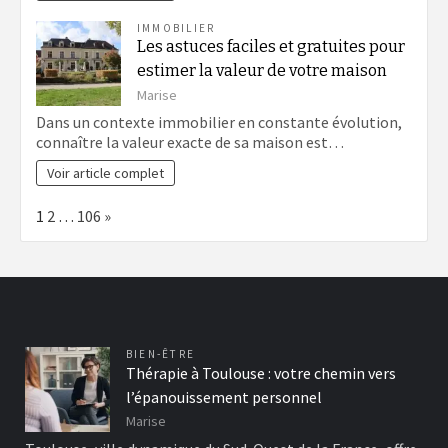
IMMOBILIER
Les astuces faciles et gratuites pour
estimer la valeur de votre maison
Marise
Dans un contexte immobilier en constante évolution,
connaître la valeur exacte de sa maison est…
Voir article complet
Page:
Next
1
2
…
106
»
BIEN-ÊTRE
Thérapie à Toulouse : votre chemin vers
l’épanouissement personnel
Marise