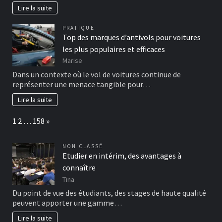
Lire la suite
PRATIQUE
Top des marques d’antivols pour voitures
les plus populaires et efficaces
Marise
Dans un contexte où le vol de voitures continue de
représenter une menace tangible pour…
Lire la suite
Page:
Next
1
2
…
158
»
NON CLASSÉ
Etudier en intérim, des avantages à
connaître
Tina
Du point de vue des étudiants, des stages de haute qualité
peuvent apporter une gamme…
Lire la suite