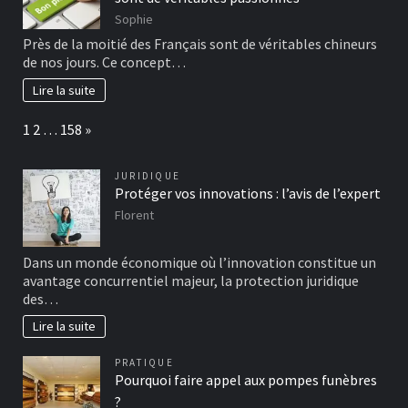
Sophie
Près de la moitié des Français sont de véritables chineurs
de nos jours. Ce concept…
Lire la suite
Page:
Next
1
2
…
158
»
JURIDIQUE
Protéger vos innovations : l’avis de l’expert
Florent
Dans un monde économique où l’innovation constitue un
avantage concurrentiel majeur, la protection juridique
des…
Lire la suite
PRATIQUE
Pourquoi faire appel aux pompes funèbres
?