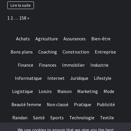
Lire la suite
Page:
Next
1
2
…
158
»
Achats
Agriculture
Assurances
Bien-être
Bons plans
Coaching
Construction
Entreprise
Finance
Finances
Immobilier
Industrie
Informatique
Internet
Juridique
Lifestyle
Logistique
Loisirs
Maison
Marketing
Mode
Beauté femme
Non classé
Pratique
Publicité
Randan
Santé
Sports
Technologie
Textile
We use cookies to ensure that we give you the best
Tourisme
Transports
Transports de personnes