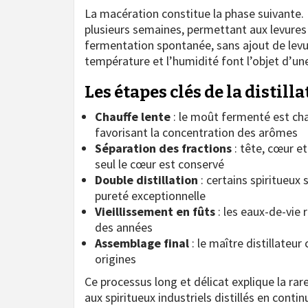
La macération constitue la phase suivante.
plusieurs semaines, permettant aux levures 
fermentation spontanée, sans ajout de levure
température et l’humidité font l’objet d’un
Les étapes clés de la distill
Chauffe lente
: le moût fermenté est cha
favorisant la concentration des arômes
Séparation des fractions
: tête, cœur e
seul le cœur est conservé
Double distillation
: certains spiritueux
pureté exceptionnelle
Vieillissement en fûts
: les eaux-de-vie
des années
Assemblage final
: le maître distillateu
origines
Ce processus long et délicat explique la rar
aux spiritueux industriels distillés en conti