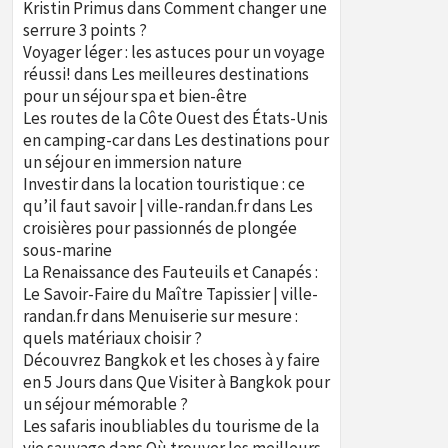
Kristin Primus
dans
Comment changer une
serrure 3 points ?
Voyager léger : les astuces pour un voyage
réussi!
dans
Les meilleures destinations
pour un séjour spa et bien-être
Les routes de la Côte Ouest des États-Unis
en camping-car
dans
Les destinations pour
un séjour en immersion nature
Investir dans la location touristique : ce
qu’il faut savoir | ville-randan.fr
dans
Les
croisières pour passionnés de plongée
sous-marine
La Renaissance des Fauteuils et Canapés :
Le Savoir-Faire du Maître Tapissier | ville-
randan.fr
dans
Menuiserie sur mesure :
quels matériaux choisir ?
Découvrez Bangkok et les choses à y faire
en 5 Jours
dans
Que Visiter à Bangkok pour
un séjour mémorable ?
Les safaris inoubliables du tourisme de la