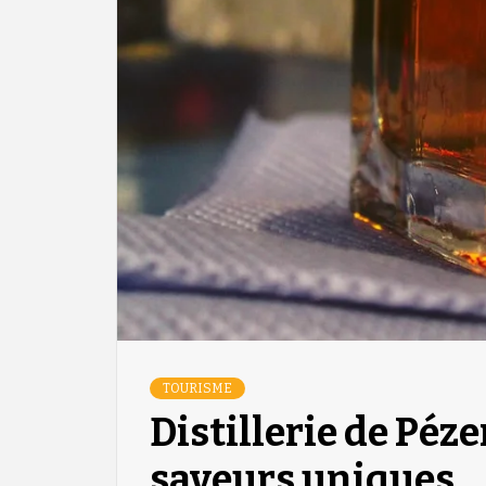
TOURISME
Distillerie de Péze
saveurs uniques