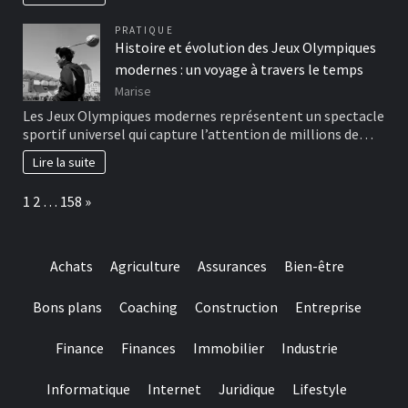
PRATIQUE
Histoire et évolution des Jeux Olympiques
modernes : un voyage à travers le temps
Marise
Les Jeux Olympiques modernes représentent un spectacle
sportif universel qui capture l’attention de millions de…
Lire la suite
Page:
Next
1
2
…
158
»
Achats
Agriculture
Assurances
Bien-être
Bons plans
Coaching
Construction
Entreprise
Finance
Finances
Immobilier
Industrie
Informatique
Internet
Juridique
Lifestyle