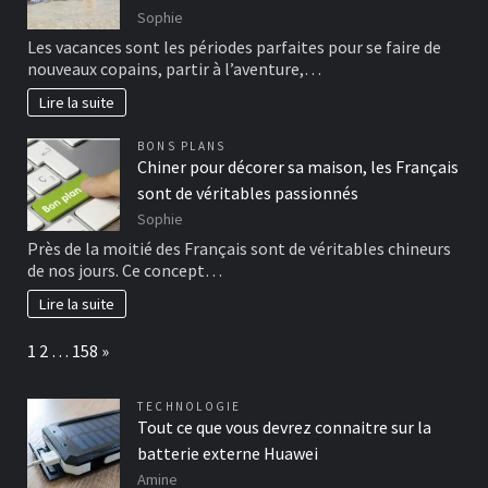
Sophie
Les vacances sont les périodes parfaites pour se faire de
nouveaux copains, partir à l’aventure,…
Lire la suite
BONS PLANS
Chiner pour décorer sa maison, les Français
sont de véritables passionnés
Sophie
Près de la moitié des Français sont de véritables chineurs
de nos jours. Ce concept…
Lire la suite
Page:
Next
1
2
…
158
»
TECHNOLOGIE
Tout ce que vous devrez connaitre sur la
batterie externe Huawei
Amine