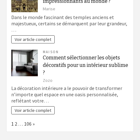
impressionnants au monde ?
Marise
Dans le monde fascinant des temples anciens et
majestueux, certains se démarquent par leur grandeur,
…
Voir article complet
MAISON
Comment sélectionner les objets
décoratifs pour un intérieur sublime
?
Zozo
La décoration intérieure a le pouvoir de transformer
n’importe quel espace en une oasis personnalisée,
reflétant votre…
Voir article complet
Page:
Next
1
2
…
106
»