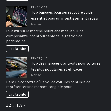
FINANCES
Top banques boursières : votre guide
essentiel pour un investissement réussi
Marise
Investir sur le marché boursier est devenu une
composante incontournable de la gestion de
patrimoine…
Lire la suite
PRATIQUE
Top des marques d’antivols pour voitures
les plus populaires et efficaces
Marise
Dans un contexte où le vol de voitures continue de
représenter une menace tangible pour…
Lire la suite
Page:
Next
1
2
…
158
»