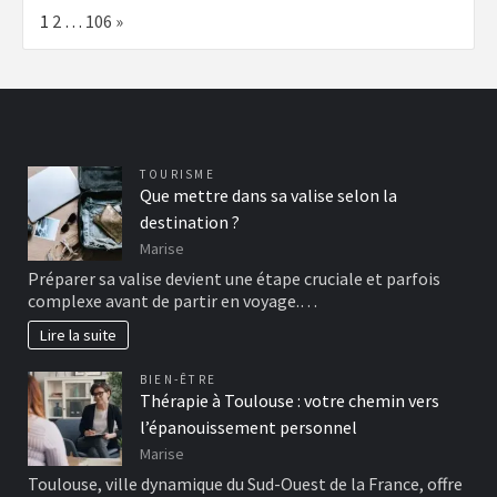
Page:
Next
1
2
…
106
»
TOURISME
Que mettre dans sa valise selon la
destination ?
Marise
Préparer sa valise devient une étape cruciale et parfois
complexe avant de partir en voyage.…
Lire la suite
BIEN-ÊTRE
Thérapie à Toulouse : votre chemin vers
l’épanouissement personnel
Marise
Toulouse, ville dynamique du Sud-Ouest de la France, offre