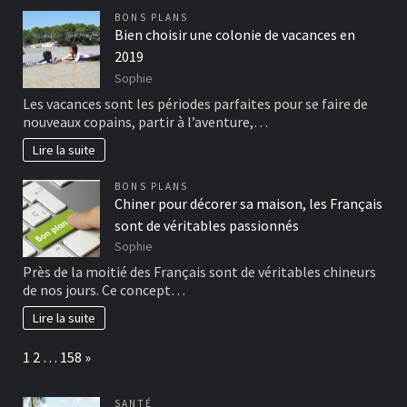
BONS PLANS
Bien choisir une colonie de vacances en
2019
Sophie
Les vacances sont les périodes parfaites pour se faire de
nouveaux copains, partir à l’aventure,…
Lire la suite
BONS PLANS
Chiner pour décorer sa maison, les Français
sont de véritables passionnés
Sophie
Près de la moitié des Français sont de véritables chineurs
de nos jours. Ce concept…
Lire la suite
Page:
Next
1
2
…
158
»
SANTÉ