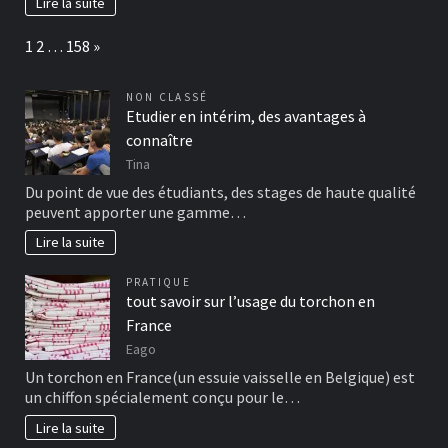
Lire la suite
Page:
Next
1
2
…
158
»
NON CLASSÉ
Etudier en intérim, des avantages à
connaître
Tina
Du point de vue des étudiants, des stages de haute qualité
peuvent apporter une gamme…
Lire la suite
PRATIQUE
tout savoir sur l’usage du torchon en
France
Eago
Un torchon en France(un essuie vaisselle en Belgique) est
un chiffon spécialement conçu pour le…
Lire la suite