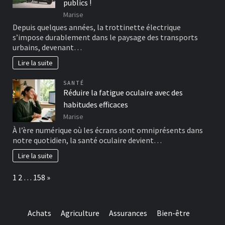
publics !
Marise
Depuis quelques années, la trottinette électrique
s’impose durablement dans le paysage des transports
urbains, devenant…
Lire la suite
SANTÉ
Réduire la fatigue oculaire avec des
habitudes efficaces
Marise
À l’ère numérique où les écrans sont omniprésents dans
notre quotidien, la santé oculaire devient…
Lire la suite
Page:
Next
1
2
…
158
»
Achats
Agriculture
Assurances
Bien-être