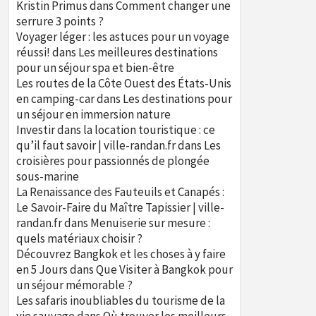
Kristin Primus
dans
Comment changer une
serrure 3 points ?
Voyager léger : les astuces pour un voyage
réussi!
dans
Les meilleures destinations
pour un séjour spa et bien-être
Les routes de la Côte Ouest des États-Unis
en camping-car
dans
Les destinations pour
un séjour en immersion nature
Investir dans la location touristique : ce
qu’il faut savoir | ville-randan.fr
dans
Les
croisières pour passionnés de plongée
sous-marine
La Renaissance des Fauteuils et Canapés :
Le Savoir-Faire du Maître Tapissier | ville-
randan.fr
dans
Menuiserie sur mesure :
quels matériaux choisir ?
Découvrez Bangkok et les choses à y faire
en 5 Jours
dans
Que Visiter à Bangkok pour
un séjour mémorable ?
Les safaris inoubliables du tourisme de la