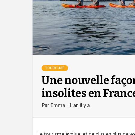
TOURISME
Une nouvelle façon
insolites en Franc
Par
Emma
1 an il y a
Le tourisme évolue, et de plus en plus de v