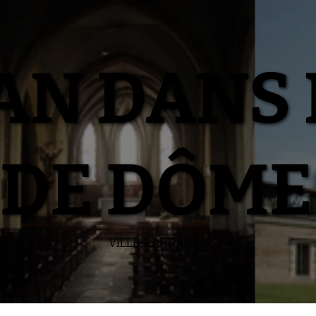
N DANS 
DE DÔME
VILLE-RANDAN.FR