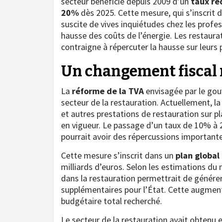
secteur bénéficie depuis 2009 d’un
taux ré
20%
dès 2025. Cette mesure, qui s’inscrit d
suscite de vives inquiétudes chez les profess
hausse des coûts de l’énergie. Les restaur
contraigne à répercuter la hausse sur leurs p
Un changement fiscal 
La
réforme de la TVA
envisagée par le gou
secteur de la restauration. Actuellement, l
et autres prestations de restauration sur pl
en vigueur. Le passage d’un taux de 10% à
pourrait avoir des répercussions importante
Cette mesure s’inscrit dans un
plan global
milliards d’euros. Selon les estimations du
dans la restauration permettrait de génére
supplémentaires pour l’État. Cette augmenta
budgétaire total recherché.
Le secteur de la restauration avait obtenu