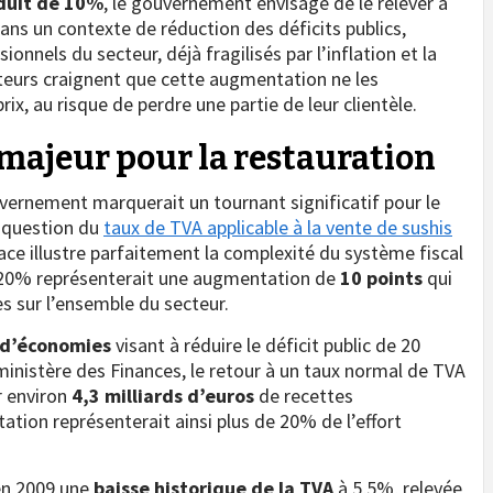
duit de 10%
, le gouvernement envisage de le relever à
ans un contexte de réduction des déficits publics,
ionnels du secteur, déjà fragilisés par l’inflation et la
ateurs craignent que cette augmentation ne les
rix, au risque de perdre une partie de leur clientèle.
majeur pour la restauration
vernement marquerait un tournant significatif pour le
a question du
taux de TVA applicable à la vente de sushis
ace illustre parfaitement la complexité du système fiscal
 20% représenterait une augmentation de
10 points
qui
s sur l’ensemble du secteur.
 d’économies
visant à réduire le déficit public de 20
 ministère des Finances, le retour à un taux normal de TVA
r environ
4,3 milliards d’euros
de recettes
tion représenterait ainsi plus de 20% de l’effort
 en 2009 une
baisse historique de la TVA
à 5,5%, relevée