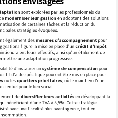
lutions envisagées
daptation
sont explorées par les professionnels du
 de
moderniser leur gestion
en adoptant des solutions
omatisation de certaines tâches et la réduction du
incipales stratégies évoquées.
sent également des
mesures d’accompagnement
pour
uggestions figure la mise en place d’un
crédit d’impôt
ntiendraient leurs effectifs, ainsi qu’un étalement de
ermettre une adaptation progressive.
ibilité d’instaurer un
système de compensation
pour
ositif d’aide spécifique pourrait être mis en place pour
es
ou les
quartiers prioritaires
, où le maintien d’une
sentiel pour le lien social.
alement de
diversifier leurs activités
en développant la
qui bénéficient d’une TVA à 5,5%. Cette stratégie
ivité avec une fiscalité plus avantageuse, tout en
consommation.