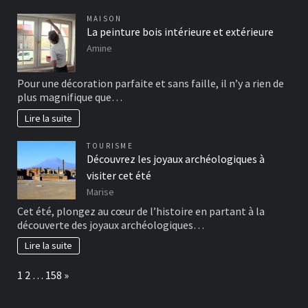
MAISON
La peinture bois intérieure et extérieure
Amine
Pour une décoration parfaite et sans faille, il n’y a rien de
plus magnifique que…
Lire la suite
TOURISME
Découvrez les joyaux archéologiques à
visiter cet été
Marise
Cet été, plongez au cœur de l’histoire en partant à la
découverte des joyaux archéologiques…
Lire la suite
Page:
Next
1
2
…
158
»