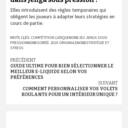
Elles introduisent des règles temporaires qui
obligent les joueurs à adapter leurs stratégies en
cours de partie.
MOTS CLÉS:
COMPÉTITION LUDIQUE
NONE
JEU JENGA SOUS
PRESSION
NONE
SOIRÉE JEUX ORIGINALE
NONE
STRATÉGIE ET
STRESS
Navigation
PRÉCÉDENT
GUIDE ULTIME POUR BIEN SÉLECTIONNER LE
d’article
MEILLEUR E-LIQUIDE SELON VOS
PRÉFÉRENCES
SUIVANT
COMMENT PERSONNALISER VOS VOLETS
ROULANTS POUR UN INTÉRIEUR UNIQUE ?