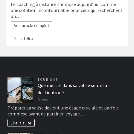
Le coaching à distance s’impose aujourd’hui comme
une solution incontournable pour ceux qui recherchent
un…
Voir article complet
Page:
Next
1
2
…
106
»
TOURISME
Que mettre dans sa valise selon la
destination ?
Marise
Préparer sa valise devient une étape cruciale et parfois
complexe avant de partir en voyage.…
Lire la suite