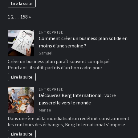
Lire la suite
Page:
Next
1
2
…
158
»
ENTREPRISE
Comment créer un business plan solide en
moins d’une semaine ?
Samuel
Créer un business plan paraît souvent compliqué.
Pourtant, il suffit parfois d’un bon cadre pour…
Lire la suite
ENTREPRISE
Découvrez Berg International : votre
passerelle vers le monde
Marise
Dans une ère où la mondialisation redéfinit constamment
les contours des échanges, Berg International s’impose…
Lire la suite