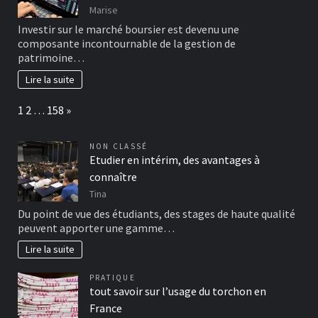
Marise
Investir sur le marché boursier est devenu une
composante incontournable de la gestion de
patrimoine…
Lire la suite
Page:
Next
1
2
…
158
»
NON CLASSÉ
Etudier en intérim, des avantages à
connaître
Tina
Du point de vue des étudiants, des stages de haute qualité
peuvent apporter une gamme…
Lire la suite
PRATIQUE
tout savoir sur l’usage du torchon en
France