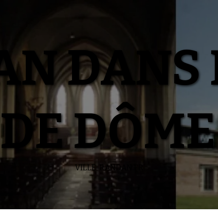
N DANS 
DE DÔME
VILLE-RANDAN.FR