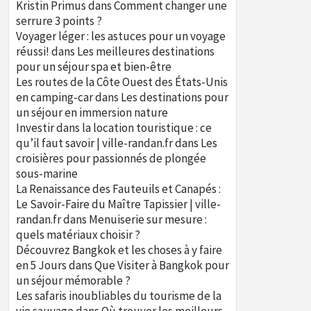
Kristin Primus
dans
Comment changer une
serrure 3 points ?
Voyager léger : les astuces pour un voyage
réussi!
dans
Les meilleures destinations
pour un séjour spa et bien-être
Les routes de la Côte Ouest des États-Unis
en camping-car
dans
Les destinations pour
un séjour en immersion nature
Investir dans la location touristique : ce
qu’il faut savoir | ville-randan.fr
dans
Les
croisières pour passionnés de plongée
sous-marine
La Renaissance des Fauteuils et Canapés :
Le Savoir-Faire du Maître Tapissier | ville-
randan.fr
dans
Menuiserie sur mesure :
quels matériaux choisir ?
Découvrez Bangkok et les choses à y faire
en 5 Jours
dans
Que Visiter à Bangkok pour
un séjour mémorable ?
Les safaris inoubliables du tourisme de la