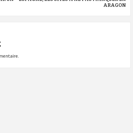
ARAGON
E
mentaire.