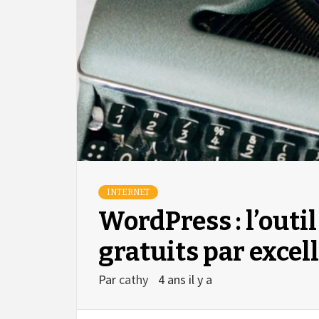
INTERNET
WordPress : l’outil
gratuits par excell
Par
cathy
4 ans il y a