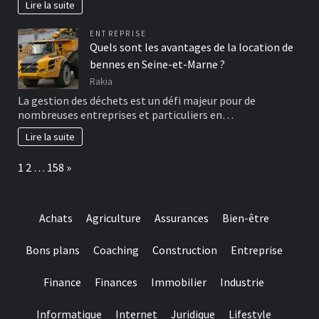
Lire la suite
ENTREPRISE
Quels sont les avantages de la location de
bennes en Seine-et-Marne ?
Rakia
La gestion des déchets est un défi majeur pour de
nombreuses entreprises et particuliers en…
Lire la suite
Page:
Next
1
2
…
158
»
Achats
Agriculture
Assurances
Bien-être
Bons plans
Coaching
Construction
Entreprise
Finance
Finances
Immobilier
Industrie
Informatique
Internet
Juridique
Lifestyle