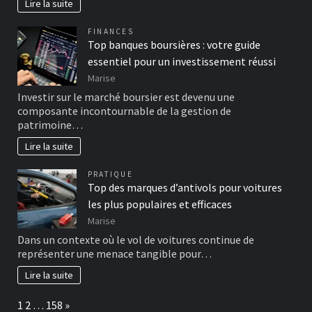
Lire la suite
FINANCES
Top banques boursières : votre guide
essentiel pour un investissement réussi
Marise
Investir sur le marché boursier est devenu une
composante incontournable de la gestion de
patrimoine…
Lire la suite
PRATIQUE
Top des marques d’antivols pour voitures
les plus populaires et efficaces
Marise
Dans un contexte où le vol de voitures continue de
représenter une menace tangible pour…
Lire la suite
Page:
Next
1
2
…
158
»