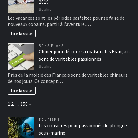
2019
Sophie
Les vacances sont les périodes parfaites pour se faire de
nouveaux copains, partir à l’aventure,…
Lire la suite
BONS PLANS
Chiner pour décorer sa maison, les Français
sont de véritables passionnés
Sophie
Près de la moitié des Français sont de véritables chineurs
de nos jours. Ce concept…
Lire la suite
Page:
Next
1
2
…
158
»
TOURISME
Les croisières pour passionnés de plongée
sous-marine