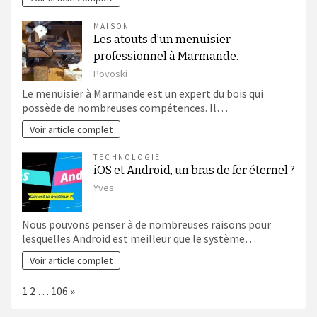
MAISON
Les atouts d’un menuisier
professionnel à Marmande.
Povoski
Le menuisier à Marmande est un expert du bois qui
possède de nombreuses compétences. Il…
Voir article complet
TECHNOLOGIE
iOS et Android, un bras de fer éternel ?
Yves
Nous pouvons penser à de nombreuses raisons pour
lesquelles Android est meilleur que le système…
Voir article complet
Page:
Next
1
2
…
106
»