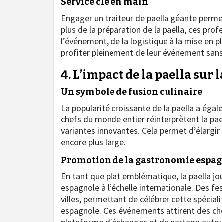
Service clé en main
Engager un traiteur de paella géante perme
plus de la préparation de la paella, ces pr
l’événement, de la logistique à la mise en p
profiter pleinement de leur événement sans
4. L’impact de la paella sur
Un symbole de fusion culinaire
La popularité croissante de la paella a égal
chefs du monde entier réinterprètent la pae
variantes innovantes. Cela permet d’élargir l
encore plus large.
Promotion de la gastronomie espa
En tant que plat emblématique, la paella jo
espagnole à l’échelle internationale. Des f
villes, permettant de célébrer cette spéciali
espagnole. Ces événements attirent des che
plateforme d’échanges et de partage autou