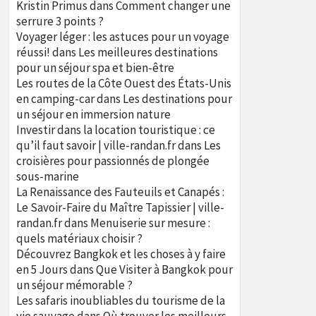
Kristin Primus
dans
Comment changer une
serrure 3 points ?
Voyager léger : les astuces pour un voyage
réussi!
dans
Les meilleures destinations
pour un séjour spa et bien-être
Les routes de la Côte Ouest des États-Unis
en camping-car
dans
Les destinations pour
un séjour en immersion nature
Investir dans la location touristique : ce
qu’il faut savoir | ville-randan.fr
dans
Les
croisières pour passionnés de plongée
sous-marine
La Renaissance des Fauteuils et Canapés :
Le Savoir-Faire du Maître Tapissier | ville-
randan.fr
dans
Menuiserie sur mesure :
quels matériaux choisir ?
Découvrez Bangkok et les choses à y faire
en 5 Jours
dans
Que Visiter à Bangkok pour
un séjour mémorable ?
Les safaris inoubliables du tourisme de la