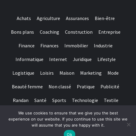
Achats
Agriculture
Assurances
Bien-être
Bons plans
Coaching
Construction
Entreprise
Finance
Finances
Immobilier
Industrie
Informatique
Internet
Juridique
Lifestyle
Logistique
Loisirs
Maison
Marketing
Mode
Beauté femme
Non classé
Pratique
Publicité
Randan
Santé
Sports
Technologie
Textile
We use cookies to ensure that we give you the best
Tourisme
Transports
Transports de personnes
experience on our website. If you continue to use this site we
will assume that you are happy with it.
Copyright © All rights reserved.
|
Magazine 7
par AF themes
Ok