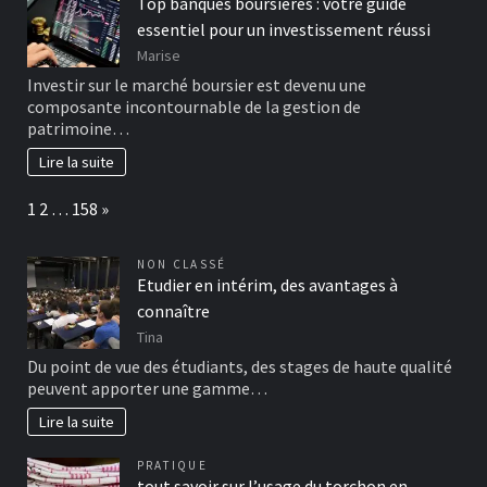
Top banques boursières : votre guide
essentiel pour un investissement réussi
Marise
Investir sur le marché boursier est devenu une
composante incontournable de la gestion de
patrimoine…
Lire la suite
Page:
Next
1
2
…
158
»
NON CLASSÉ
Etudier en intérim, des avantages à
connaître
Tina
Du point de vue des étudiants, des stages de haute qualité
peuvent apporter une gamme…
Lire la suite
PRATIQUE
tout savoir sur l’usage du torchon en