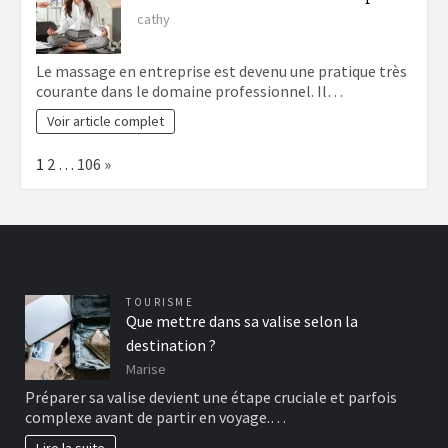
cathy
Le massage en entreprise est devenu une pratique très
courante dans le domaine professionnel. Il…
Voir article complet
Page:
Next
1
2
…
106
»
TOURISME
Que mettre dans sa valise selon la
destination ?
Marise
Préparer sa valise devient une étape cruciale et parfois
complexe avant de partir en voyage.…
Lire la suite