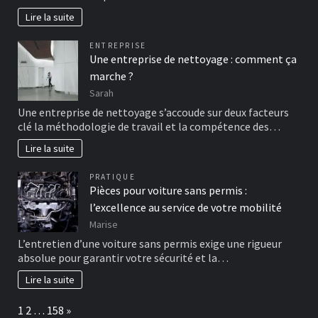
Lire la suite
ENTREPRISE
Une entreprise de nettoyage : comment ça
marche ?
Sarah
Une entreprise de nettoyage s’accoude sur deux facteurs
clé la méthodologie de travail et la compétence des…
Lire la suite
PRATIQUE
Pièces pour voiture sans permis :
l’excellence au service de votre mobilité
Marise
L’entretien d’une voiture sans permis exige une rigueur
absolue pour garantir votre sécurité et la…
Lire la suite
Page:
Next
1
2
…
158
»