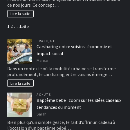
de nos jours. Ce concept…
Lire la suite
Page:
Next
1
2
…
158
»
PRATIQUE
Carsharing entre voisins : économie et
impact social
Marise
Dans un contexte où la mobilité urbaine se transforme
profondément, le carsharing entre voisins émerge…
Lire la suite
ACHATS
Baptême bébé : zoom sur les idées cadeaux
tendances du moment
Sarah
Bien plus qu’un simple geste, le fait d’offrir un cadeau à
l’occasion d’un baptême bébé…