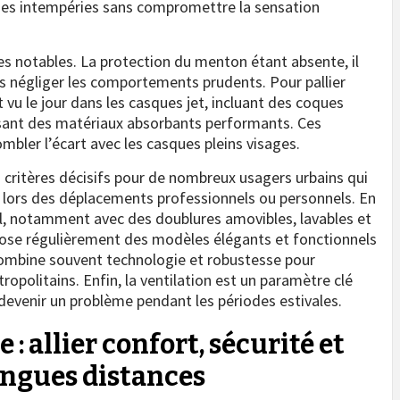
u des intempéries sans compromettre la sensation
es notables. La protection du menton étant absente, il
as négliger les comportements prudents. Pour pallier
t vu le jour dans les casques jet, incluant des coques
isant des matériaux absorbants performants. Ces
ler l’écart avec les casques pleins visages.
es critères décisifs pour de nombreux usagers urbains qui
e lors des déplacements professionnels ou personnels. En
tiel, notamment avec des doublures amovibles, lavables et
opose régulièrement des modèles élégants et fonctionnels
 combine souvent technologie et robustesse pour
politains. Enfin, la ventilation est un paramètre clé
devenir un problème pendant les périodes estivales.
: allier confort, sécurité et
ongues distances