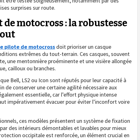
oit être testée soigneusement, notamment par des
ises surprises sur route.
 de motocross : la robustesse
tout
le pilote de motocross
doit prioriser un casque
nditions extrêmes du tout-terrain. Ces casques, souvent
te, une mentonnière proéminente et une visière allongée
ue, cailloux ou branches.
que Bell, LS2 ou Icon sont réputés pour leur capacité à
in de conserver une certaine agilité nécessaire aux
galement essentielle, car l’effort physique intense
aut impérativement évacuer pour éviter l’inconfort voire
ionnels, ces modèles présentent un système de fixation
 par des intérieurs démontables et lavables pour mieux
rotection occipitale est renforcée, un élément crucial en