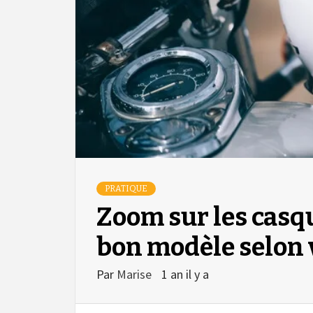
PRATIQUE
Zoom sur les casqu
bon modèle selon 
Par
Marise
1 an il y a