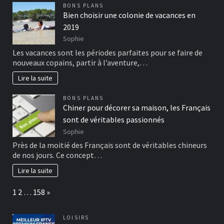
BONS PLANS
Bien choisir une colonie de vacances en
2019
Sophie
Les vacances sont les périodes parfaites pour se faire de
nouveaux copains, partir à l’aventure,…
Lire la suite
BONS PLANS
Chiner pour décorer sa maison, les Français
sont de véritables passionnés
Sophie
Près de la moitié des Français sont de véritables chineurs
de nos jours. Ce concept…
Lire la suite
Page:
Next
1
2
…
158
»
LOISIRS