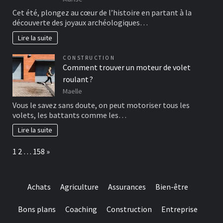
Cet été, plongez au cœur de l’histoire en partant à la
découverte des joyaux archéologiques…
Lire la suite
CONSTRUCTION
Comment trouver un moteur de volet
roulant ?
Maelle
Vous le savez sans doute, on peut motoriser tous les
volets, les battants comme les…
Lire la suite
Page:
Next
1
2
…
158
»
Achats
Agriculture
Assurances
Bien-être
Bons plans
Coaching
Construction
Entreprise