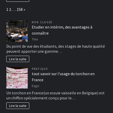
Page:
Next
1
2
…
158
»
NON CLASSÉ
Etudier en intérim, des avantages à
connaître
Tina
Du point de vue des étudiants, des stages de haute qualité
peuvent apporter une gamme…
Lire la suite
PRATIQUE
tout savoir sur l’usage du torchon en
France
Eago
Un torchon en France(un essuie vaisselle en Belgique) est
un chiffon spécialement conçu pour le…
Lire la suite