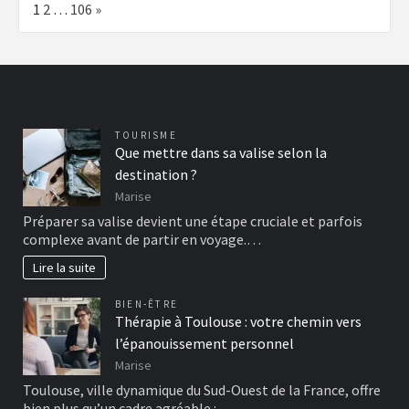
Page:
Next
1
2
…
106
»
TOURISME
Que mettre dans sa valise selon la
destination ?
Marise
Préparer sa valise devient une étape cruciale et parfois
complexe avant de partir en voyage.…
Lire la suite
BIEN-ÊTRE
Thérapie à Toulouse : votre chemin vers
l’épanouissement personnel
Marise
Toulouse, ville dynamique du Sud-Ouest de la France, offre
bien plus qu’un cadre agréable :…