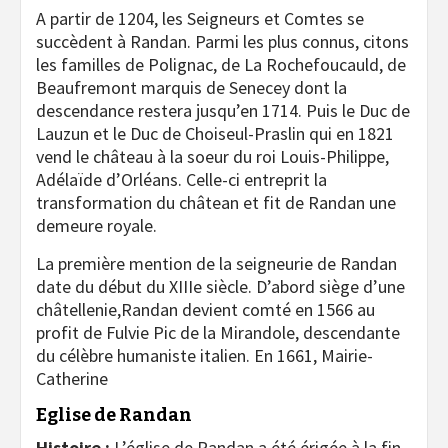
A partir de 1204, les Seigneurs et Comtes se
succèdent à Randan. Parmi les plus connus, citons
les familles de Polignac, de La Rochefoucauld, de
Beaufremont marquis de Senecey dont la
descendance restera jusqu’en 1714. Puis le Duc de
Lauzun et le Duc de Choiseul-Praslin qui en 1821
vend le château à la soeur du roi Louis-Philippe,
Adélaïde d’Orléans. Celle-ci entreprit la
transformation du châtean et fit de Randan une
demeure royale.
La première mention de la seigneurie de Randan
date du début du XIIIe siècle. D’abord siège d’une
châtellenie,Randan devient comté en 1566 au
profit de Fulvie Pic de la Mirandole, descendante
du célèbre humaniste italien. En 1661, Mairie-
Catherine
Eglise de Randan
Histoire :
L’église de Randan a été érigée à la fin