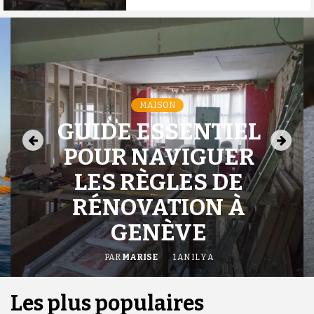
MAISON
GUIDE ESSENTIEL
POUR NAVIGUER
LES RÈGLES DE
RÉNOVATION À
GENÈVE
PAR
MARISE
1 AN IL Y A
Les plus populaires