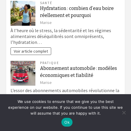
SANTÉ
Hydratation : combien d’eau boire
réellement et pourquoi
Marise
À l’heure où le stress, la sédentarité et les régimes
alimentaires déséquilibrés sont omniprésents,
l’hydratation…
Voir article complet
PRATIQUE
Abonnement automobile : modèles
économiques et fiabilité
Marise
L’essor des abonnements automobiles révolutionne la
manière dont les conducteurs envisagent la mobilité.
We use cookies to ensure that we give you the best
Loin des…
experience on our website. If you continue to use this site we
Voir article complet
will assume that you are happy with it.
Ok
ACHATS
Comment bien choisir une machine