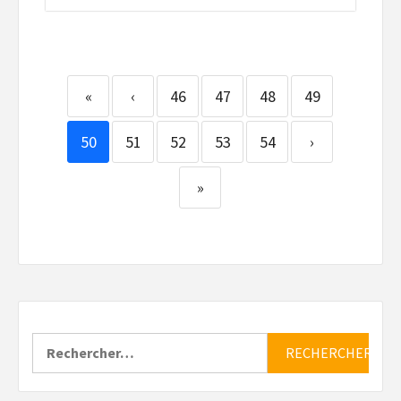
«
‹
46
47
48
49
50
51
52
53
54
›
»
Rechercher :