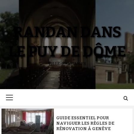
Aller
au
contenu
RANDAN DANS
LE PUY DE DÔME
VILLE-RANDAN.FR
Menu
principal
GUIDE ESSENTIEL POUR
NAVIGUER LES RÈGLES DE
RÉNOVATION À GENÈVE