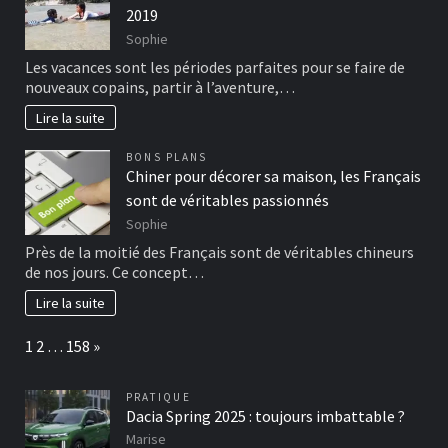
2019
Sophie
Les vacances sont les périodes parfaites pour se faire de
nouveaux copains, partir à l’aventure,…
Lire la suite
BONS PLANS
Chiner pour décorer sa maison, les Français
sont de véritables passionnés
Sophie
Près de la moitié des Français sont de véritables chineurs
de nos jours. Ce concept…
Lire la suite
Page:
Next
1
2
…
158
»
PRATIQUE
Dacia Spring 2025 : toujours imbattable ?
Marise