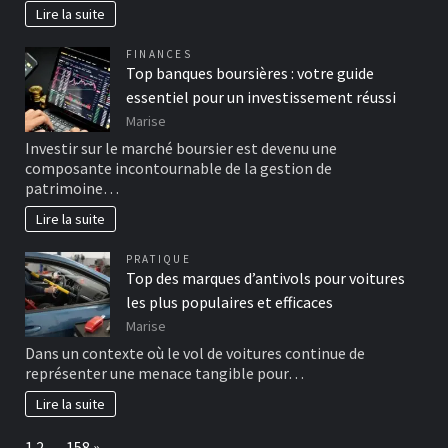
Lire la suite
FINANCES
Top banques boursières : votre guide
essentiel pour un investissement réussi
Marise
Investir sur le marché boursier est devenu une
composante incontournable de la gestion de
patrimoine…
Lire la suite
PRATIQUE
Top des marques d’antivols pour voitures
les plus populaires et efficaces
Marise
Dans un contexte où le vol de voitures continue de
représenter une menace tangible pour…
Lire la suite
Page:
Next
1
2
…
158
»