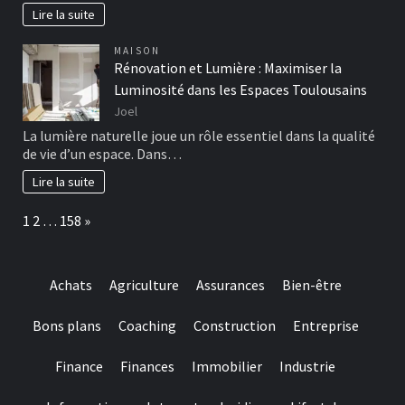
Lire la suite
MAISON
Rénovation et Lumière : Maximiser la
Luminosité dans les Espaces Toulousains
Joel
La lumière naturelle joue un rôle essentiel dans la qualité
de vie d’un espace. Dans…
Lire la suite
Page:
Next
1
2
…
158
»
Achats
Agriculture
Assurances
Bien-être
Bons plans
Coaching
Construction
Entreprise
Finance
Finances
Immobilier
Industrie