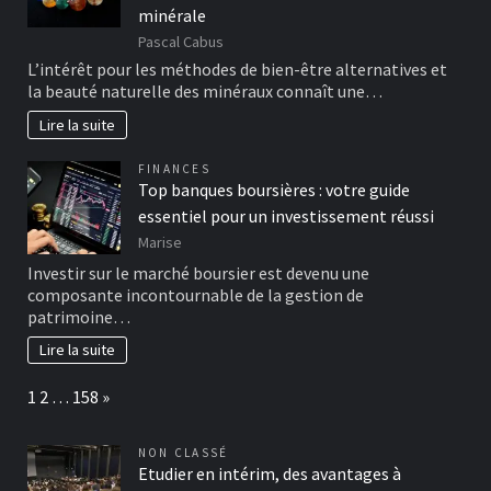
minérale
Pascal Cabus
L’intérêt pour les méthodes de bien-être alternatives et
la beauté naturelle des minéraux connaît une…
Lire la suite
FINANCES
Top banques boursières : votre guide
essentiel pour un investissement réussi
Marise
Investir sur le marché boursier est devenu une
composante incontournable de la gestion de
patrimoine…
Lire la suite
Page:
Next
1
2
…
158
»
NON CLASSÉ
Etudier en intérim, des avantages à