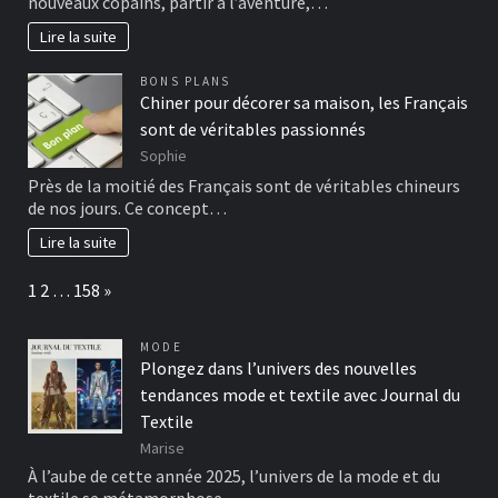
nouveaux copains, partir à l’aventure,…
Lire la suite
BONS PLANS
Chiner pour décorer sa maison, les Français
sont de véritables passionnés
Sophie
Près de la moitié des Français sont de véritables chineurs
de nos jours. Ce concept…
Lire la suite
Page:
Next
1
2
…
158
»
MODE
Plongez dans l’univers des nouvelles
tendances mode et textile avec Journal du
Textile
Marise
À l’aube de cette année 2025, l’univers de la mode et du