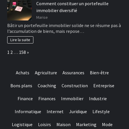
Comment constituer un portefeuille
immobilier diversifié
Marise
Bâtir un portefeuille immobilier solide ne se résume pas à
l’accumulation de biens, mais repose…
Lire la suite
Page:
Next
1
2
…
158
»
Achats
Agriculture
Assurances
Bien-être
Bons plans
Coaching
Construction
Entreprise
Finance
Finances
Immobilier
Industrie
Informatique
Internet
Juridique
Lifestyle
Logistique
Loisirs
Maison
Marketing
Mode