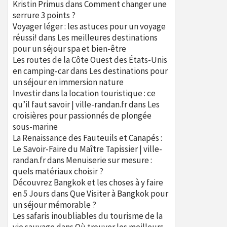
Kristin Primus
dans
Comment changer une
serrure 3 points ?
Voyager léger : les astuces pour un voyage
réussi!
dans
Les meilleures destinations
pour un séjour spa et bien-être
Les routes de la Côte Ouest des États-Unis
en camping-car
dans
Les destinations pour
un séjour en immersion nature
Investir dans la location touristique : ce
qu’il faut savoir | ville-randan.fr
dans
Les
croisières pour passionnés de plongée
sous-marine
La Renaissance des Fauteuils et Canapés :
Le Savoir-Faire du Maître Tapissier | ville-
randan.fr
dans
Menuiserie sur mesure :
quels matériaux choisir ?
Découvrez Bangkok et les choses à y faire
en 5 Jours
dans
Que Visiter à Bangkok pour
un séjour mémorable ?
Les safaris inoubliables du tourisme de la