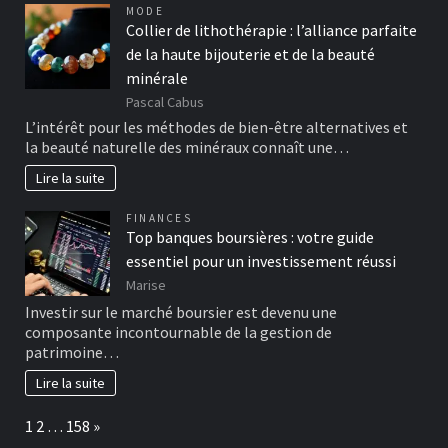
MODE
Collier de lithothérapie : l’alliance parfaite
de la haute bijouterie et de la beauté
minérale
Pascal Cabus
L’intérêt pour les méthodes de bien-être alternatives et
la beauté naturelle des minéraux connaît une…
Lire la suite
FINANCES
Top banques boursières : votre guide
essentiel pour un investissement réussi
Marise
Investir sur le marché boursier est devenu une
composante incontournable de la gestion de
patrimoine…
Lire la suite
Page:
Next
1
2
…
158
»