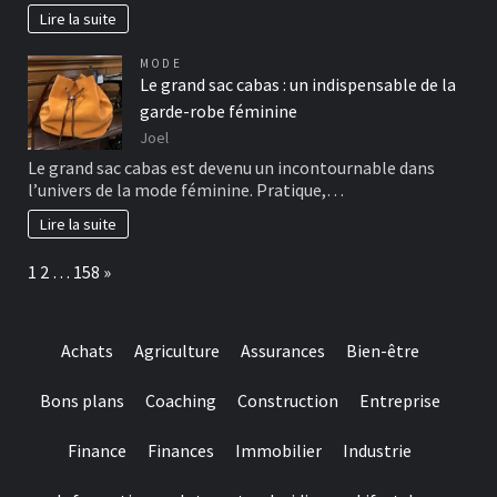
Lire la suite
MODE
Le grand sac cabas : un indispensable de la
garde-robe féminine
Joel
Le grand sac cabas est devenu un incontournable dans
l’univers de la mode féminine. Pratique,…
Lire la suite
Page:
Next
1
2
…
158
»
Achats
Agriculture
Assurances
Bien-être
Bons plans
Coaching
Construction
Entreprise
Finance
Finances
Immobilier
Industrie