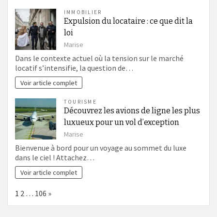
IMMOBILIER
Expulsion du locataire : ce que dit la
loi
Marise
Dans le contexte actuel où la tension sur le marché
locatif s’intensifie, la question de…
Voir article complet
TOURISME
Découvrez les avions de ligne les plus
luxueux pour un vol d’exception
Marise
Bienvenue à bord pour un voyage au sommet du luxe
dans le ciel ! Attachez…
Voir article complet
Page:
Next
1
2
…
106
»