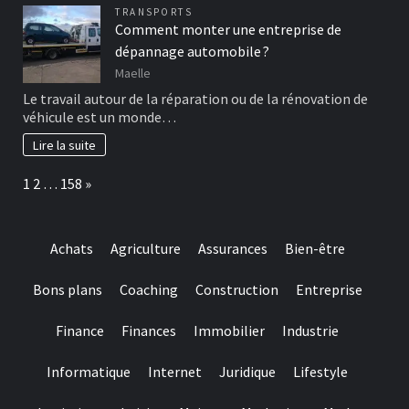
TRANSPORTS
Comment monter une entreprise de
dépannage automobile ?
Maelle
Le travail autour de la réparation ou de la rénovation de
véhicule est un monde…
Lire la suite
Page:
Next
1
2
…
158
»
Achats
Agriculture
Assurances
Bien-être
Bons plans
Coaching
Construction
Entreprise
Finance
Finances
Immobilier
Industrie
Informatique
Internet
Juridique
Lifestyle