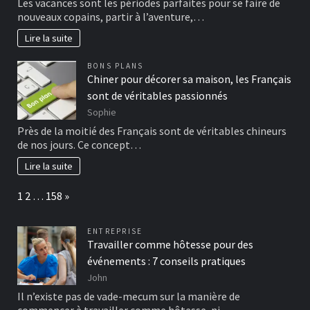
Les vacances sont les périodes parfaites pour se faire de
nouveaux copains, partir à l’aventure,…
Lire la suite
BONS PLANS
Chiner pour décorer sa maison, les Français
sont de véritables passionnés
Sophie
Près de la moitié des Français sont de véritables chineurs
de nos jours. Ce concept…
Lire la suite
Page:
Next
1
2
…
158
»
ENTREPRISE
Travailler comme hôtesse pour des
événements : 7 conseils pratiques
John
Il n’existe pas de vade-mecum sur la manière de