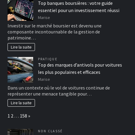
Top banques boursières : votre guide
essentiel pour un investissement réussi
Marise
Investir sur le marché boursier est devenu une
composante incontournable de la gestion de
patrimoine…
Lire la suite
PRATIQUE
Top des marques d’antivols pour voitures
les plus populaires et efficaces
Marise
Dans un contexte où le vol de voitures continue de
représenter une menace tangible pour…
Lire la suite
Page:
Next
1
2
…
158
»
NON CLASSÉ