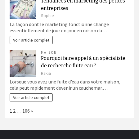
Tendances en marketing des petites
entreprises
Sophie
La façon dont le marketing fonctionne change
essentiellement de jour en jour en raison du…
Voir article complet
MAISON
Pourquoi faire appel à un spécialiste
de recherche fuite eau ?
Rakia
Lorsque vous avez une fuite d’eau dans votre maison,
cela peut rapidement devenir un cauchemar.…
Voir article complet
Page:
Next
1
2
…
106
»