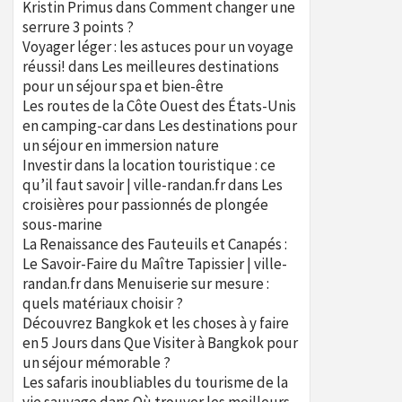
Kristin Primus
dans
Comment changer une
serrure 3 points ?
Voyager léger : les astuces pour un voyage
réussi!
dans
Les meilleures destinations
pour un séjour spa et bien-être
Les routes de la Côte Ouest des États-Unis
en camping-car
dans
Les destinations pour
un séjour en immersion nature
Investir dans la location touristique : ce
qu’il faut savoir | ville-randan.fr
dans
Les
croisières pour passionnés de plongée
sous-marine
La Renaissance des Fauteuils et Canapés :
Le Savoir-Faire du Maître Tapissier | ville-
randan.fr
dans
Menuiserie sur mesure :
quels matériaux choisir ?
Découvrez Bangkok et les choses à y faire
en 5 Jours
dans
Que Visiter à Bangkok pour
un séjour mémorable ?
Les safaris inoubliables du tourisme de la