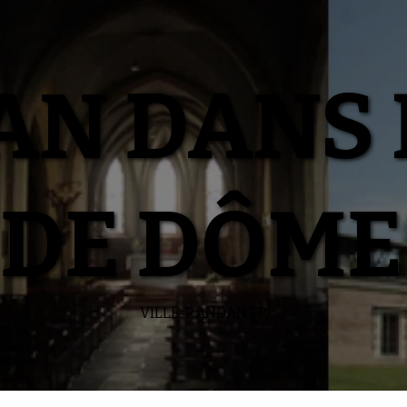
N DANS 
DE DÔME
VILLE-RANDAN.FR