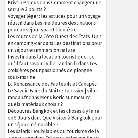
Kristin Primus
dans
Comment changer une
serrure 3 points ?
Voyager léger : les astuces pour un voyage
réussi!
dans
Les meilleures destinations
pour un séjour spa et bien-être
Les routes de la Côte Ouest des États-Unis
en camping-car
dans
Les destinations pour
un séjour en immersion nature
Investir dans la location touristique : ce
qu’il faut savoir | ville-randan.fr
dans
Les
croisières pour passionnés de plongée
sous-marine
La Renaissance des Fauteuils et Canapés :
Le Savoir-Faire du Maître Tapissier | ville-
randan.fr
dans
Menuiserie sur mesure :
quels matériaux choisir ?
Découvrez Bangkok et les choses à y faire
en 5 Jours
dans
Que Visiter à Bangkok pour
un séjour mémorable ?
Les safaris inoubliables du tourisme de la