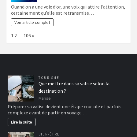
Quand on a une voix d’or, une voix qui attire l’attention,
certainement qu’elle est retransmise…
Voir article complet
Page:
Next
1
2
…
106
»
TOURISME
Que mettre dans sa valise selon la
destination ?
Marise
Préparer sa valise devient une étape cruciale et parfois
complexe avant de partir en voyage.…
Lire la suite
BIEN-ÊTRE