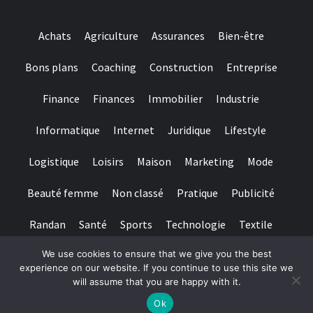
Achats
Agriculture
Assurances
Bien-être
Bons plans
Coaching
Construction
Entreprise
Finance
Finances
Immobilier
Industrie
Informatique
Internet
Juridique
Lifestyle
Logistique
Loisirs
Maison
Marketing
Mode
Beauté femme
Non classé
Pratique
Publicité
Randan
Santé
Sports
Technologie
Textile
We use cookies to ensure that we give you the best
Tourisme
Transports
Transports de personnes
experience on our website. If you continue to use this site we
will assume that you are happy with it.
Copyright © All rights reserved.
|
Magazine 7
par AF themes
Ok