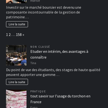
Marise
Investir sur le marché boursier est devenu une
composante incontournable de la gestion de
patrimoine…
Lire la suite
Page:
Next
1
2
…
158
»
NON CLASSÉ
Etudier en intérim, des avantages à
connaître
Tina
Du point de vue des étudiants, des stages de haute qualité
peuvent apporter une gamme…
Lire la suite
PRATIQUE
tout savoir sur l’usage du torchon en
France
Eago