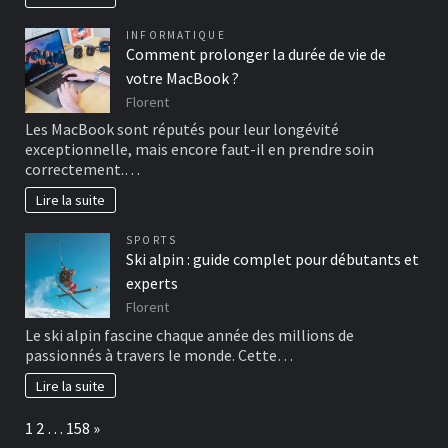
INFORMATIQUE
Comment prolonger la durée de vie de
votre MacBook ?
Florent
Les MacBook sont réputés pour leur longévité
exceptionnelle, mais encore faut-il en prendre soin
correctement.…
Lire la suite
SPORTS
Ski alpin : guide complet pour débutants et
experts
Florent
Le ski alpin fascine chaque année des millions de
passionnés à travers le monde. Cette…
Lire la suite
Page:
Next
1
2
…
158
»