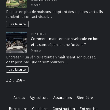
Maelle
De plus en plus de maisons adoptent des espaces verts. Ils
rendent le contact visuel…
Lire la suite
PRATIQUE
Comment maintenir son véhicule en bon
état sans dépenser une fortune ?
Marise
Entretenir un véhicule tout en maîtrisant son budget,
c’est possible. Que ce soit pour vos…
Lire la suite
Page:
Next
1
2
…
158
»
Achats
Agriculture
Assurances
Bien-être
Bons plans
Coaching
Construction
Entreprise