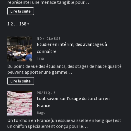
représenter une menace tangible pour…
Lire la suite
Page:
Next
1
2
…
158
»
NON CLASSÉ
Etudier en intérim, des avantages à
connaître
Tina
Du point de vue des étudiants, des stages de haute qualité
peuvent apporter une gamme…
Lire la suite
PRATIQUE
tout savoir sur l’usage du torchon en
France
Eago
Un torchon en France(un essuie vaisselle en Belgique) est
un chiffon spécialement conçu pour le…