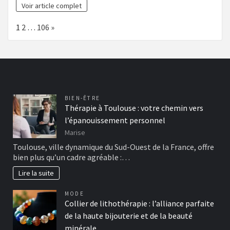
Voir article complet
Page:
Next
1
2
…
106
»
BIEN-ÊTRE
Thérapie à Toulouse : votre chemin vers
l’épanouissement personnel
Marise
Toulouse, ville dynamique du Sud-Ouest de la France, offre
bien plus qu’un cadre agréable :…
Lire la suite
MODE
Collier de lithothérapie : l’alliance parfaite
de la haute bijouterie et de la beauté
minérale