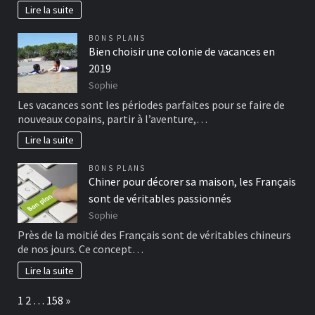
Lire la suite
BONS PLANS
Bien choisir une colonie de vacances en
2019
Sophie
Les vacances sont les périodes parfaites pour se faire de
nouveaux copains, partir à l’aventure,…
Lire la suite
BONS PLANS
Chiner pour décorer sa maison, les Français
sont de véritables passionnés
Sophie
Près de la moitié des Français sont de véritables chineurs
de nos jours. Ce concept…
Lire la suite
Page:
Next
1
2
…
158
»