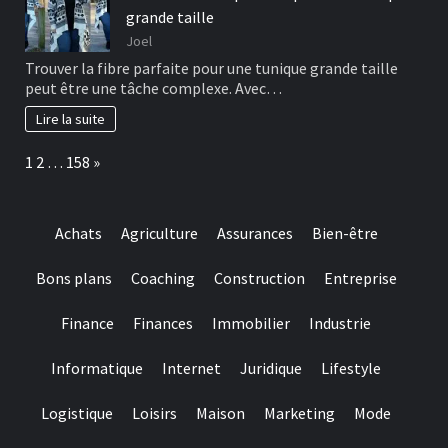
grande taille
Joel
Trouver la fibre parfaite pour une tunique grande taille
peut être une tâche complexe. Avec…
Lire la suite
Page:
Next
1
2
…
158
»
Achats
Agriculture
Assurances
Bien-être
Bons plans
Coaching
Construction
Entreprise
Finance
Finances
Immobilier
Industrie
Informatique
Internet
Juridique
Lifestyle
Logistique
Loisirs
Maison
Marketing
Mode