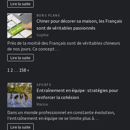
Lire la suite
BONS PLANS
Chiner pour décorer sa maison, les Français
sont de véritables passionnés
Sophie
Près de la moitié des Français sont de véritables chineurs
de nos jours. Ce concept…
Lire la suite
Page:
Next
1
2
…
158
»
SPORTS
Entraînement en équipe : stratégies pour
renforcer la cohésion
Marise
Dans un monde professionnel en constante évolution,
l’entraînement en équipe ne se limite plus à…
Lire la suite