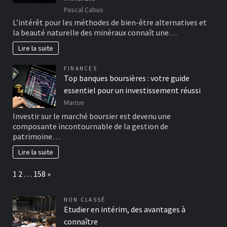
Pascal Cabus
L’intérêt pour les méthodes de bien-être alternatives et
la beauté naturelle des minéraux connaît une…
Lire la suite
FINANCES
Top banques boursières : votre guide
essentiel pour un investissement réussi
Marise
Investir sur le marché boursier est devenu une
composante incontournable de la gestion de
patrimoine…
Lire la suite
Page:
Next
1
2
…
158
»
NON CLASSÉ
Etudier en intérim, des avantages à
connaître