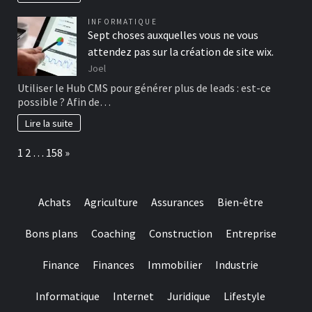
INFORMATIQUE
Sept choses auxquelles vous ne vous
attendez pas sur la création de site wix.
Joel
Utiliser le Hub CMS pour générer plus de leads : est-ce
possible ? Afin de…
Lire la suite
Page:
Next
1
2
…
158
»
Achats
Agriculture
Assurances
Bien-être
Bons plans
Coaching
Construction
Entreprise
Finance
Finances
Immobilier
Industrie
Informatique
Internet
Juridique
Lifestyle