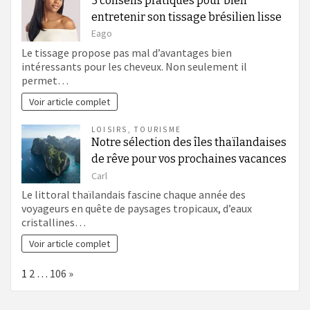
5 conseils pratiques pour bien
entretenir son tissage brésilien lisse
Eago
Le tissage propose pas mal d’avantages bien
intéressants pour les cheveux. Non seulement il
permet…
Voir article complet
LOISIRS
,
TOURISME
Notre sélection des îles thaïlandaises
de rêve pour vos prochaines vacances
Carl
Le littoral thaïlandais fascine chaque année des
voyageurs en quête de paysages tropicaux, d’eaux
cristallines…
Voir article complet
Page:
Next
1
2
…
106
»