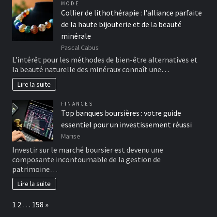
MODE
Collier de lithothérapie : l’alliance parfaite
de la haute bijouterie et de la beauté
minérale
Pascal Cabus
L’intérêt pour les méthodes de bien-être alternatives et
la beauté naturelle des minéraux connaît une…
Lire la suite
FINANCES
Top banques boursières : votre guide
essentiel pour un investissement réussi
Marise
Investir sur le marché boursier est devenu une
composante incontournable de la gestion de
patrimoine…
Lire la suite
Page:
Next
1
2
…
158
»