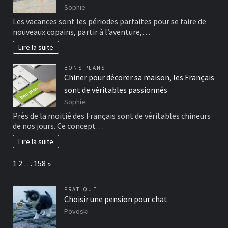
Sophie
Les vacances sont les périodes parfaites pour se faire de
nouveaux copains, partir à l’aventure,…
Lire la suite
BONS PLANS
Chiner pour décorer sa maison, les Français
sont de véritables passionnés
Sophie
Près de la moitié des Français sont de véritables chineurs
de nos jours. Ce concept…
Lire la suite
Page:
Next
1
2
…
158
»
PRATIQUE
Choisir une pension pour chat
Povoski