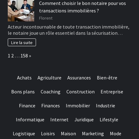
Comment choisir le bon notaire pour vos
transactions immobilières ?
Florent
Acteur incontournable de toute transaction immobilière,
le notaire joue un rôle essentiel dans la sécurisation…
Lire la suite
Page:
Next
1
2
…
158
»
Achats
Agriculture
Assurances
Bien-être
Bons plans
Coaching
Construction
Entreprise
Finance
Finances
Immobilier
Industrie
Informatique
Internet
Juridique
Lifestyle
Logistique
Loisirs
Maison
Marketing
Mode