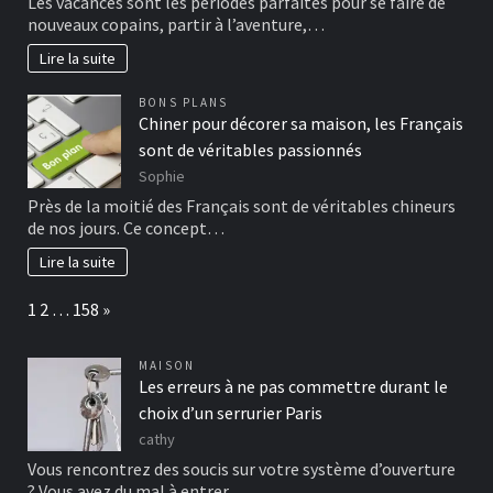
Les vacances sont les périodes parfaites pour se faire de
nouveaux copains, partir à l’aventure,…
Lire la suite
BONS PLANS
Chiner pour décorer sa maison, les Français
sont de véritables passionnés
Sophie
Près de la moitié des Français sont de véritables chineurs
de nos jours. Ce concept…
Lire la suite
Page:
Next
1
2
…
158
»
MAISON
Les erreurs à ne pas commettre durant le
choix d’un serrurier Paris
cathy
Vous rencontrez des soucis sur votre système d’ouverture
? Vous avez du mal à entrer…