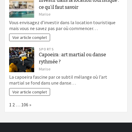
Investir dans la location touristique :
ce qu’il faut savoir
Marise
Vous envisagez d’investir dans la location touristique
mais vous ne savez pas par où commencer…
Voir article complet
SPORTS
Capoeira : art martial ou danse
rythmée ?
Marise
La capoeira fascine par ce subtil mélange où l’art
martial se fond dans une danse…
Voir article complet
Page:
Next
1
2
…
106
»