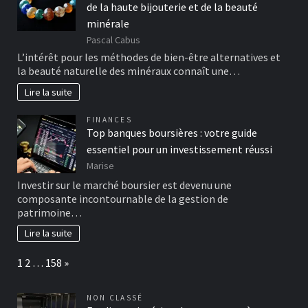
de la haute bijouterie et de la beauté
minérale
Pascal Cabus
L’intérêt pour les méthodes de bien-être alternatives et
la beauté naturelle des minéraux connaît une…
Lire la suite
FINANCES
Top banques boursières : votre guide
essentiel pour un investissement réussi
Marise
Investir sur le marché boursier est devenu une
composante incontournable de la gestion de
patrimoine…
Lire la suite
Page:
Next
1
2
…
158
»
NON CLASSÉ