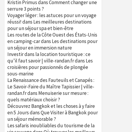
Kristin Primus
dans
Comment changer une
serrure 3 points ?
Voyager léger : les astuces pour un voyage
réussi!
dans
Les meilleures destinations
pour un séjour spa et bien-être
Les routes de la Côte Ouest des États-Unis
en camping-car
dans
Les destinations pour
un séjour en immersion nature
Investir dans la location touristique : ce
qu’il faut savoir | ville-randan.fr
dans
Les
croisières pour passionnés de plongée
sous-marine
La Renaissance des Fauteuils et Canapés :
Le Savoir-Faire du Maître Tapissier | ville-
randan.fr
dans
Menuiserie sur mesure :
quels matériaux choisir ?
Découvrez Bangkok et les choses à y faire
en 5 Jours
dans
Que Visiter à Bangkok pour
un séjour mémorable ?
Les safaris inoubliables du tourisme de la