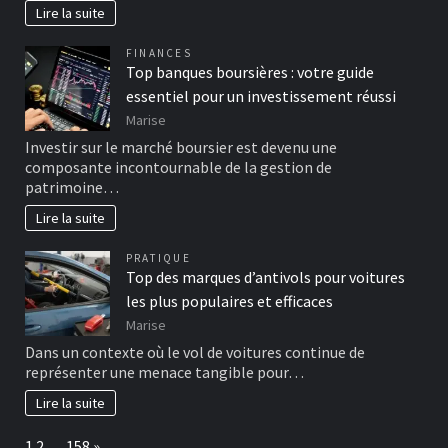
Lire la suite
FINANCES
Top banques boursières : votre guide
essentiel pour un investissement réussi
Marise
Investir sur le marché boursier est devenu une
composante incontournable de la gestion de
patrimoine…
Lire la suite
PRATIQUE
Top des marques d’antivols pour voitures
les plus populaires et efficaces
Marise
Dans un contexte où le vol de voitures continue de
représenter une menace tangible pour…
Lire la suite
Page:
Next
1
2
…
158
»