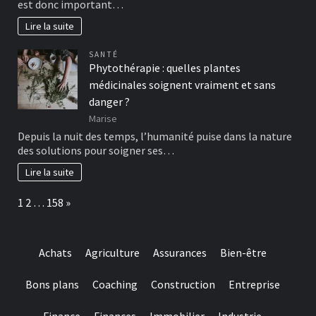
est donc important…
Lire la suite
SANTÉ
Phytothérapie : quelles plantes
médicinales soignent vraiment et sans
danger ?
Marise
Depuis la nuit des temps, l’humanité puise dans la nature
des solutions pour soigner ses…
Lire la suite
Page:
Next
1
2
…
158
»
Achats
Agriculture
Assurances
Bien-être
Bons plans
Coaching
Construction
Entreprise