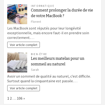
INFORMATIQUE
Comment prolonger la durée de vie
de votre MacBook ?
Florent
Les MacBook sont réputés pour leur longévité
exceptionnelle, mais encore faut-il en prendre soin
correctement.…
Voir article complet
BIEN-ÊTRE
Les meilleurs matelas pour un
sommeil au naturel
Sarah
Avoir un sommeil de qualité au naturel, c’est difficile.
Surtout quand la cinquantaine est passée.…
Voir article complet
Page:
Next
1
2
…
106
»