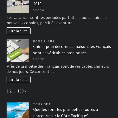
2019
Sophie
Les vacances sont les périodes parfaites pour se faire de
nouveaux copains, partir à l’aventure,…
Lire la suite
BONS PLANS
Chiner pour décorer sa maison, les Français
sont de véritables passionnés
Sophie
Près de la moitié des Français sont de véritables chineurs
de nos jours. Ce concept…
Lire la suite
Page:
Next
1
2
…
158
»
TOURISME
Quelles sont les plus belles routes à
parcourir sur la Côte Pacifique?