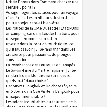
Kristin Primus
dans
Comment changer une
serrure 3 points ?
Voyager léger : les astuces pour un voyage
réussi!
dans
Les meilleures destinations
pour un séjour spa et bien-être
Les routes de la Côte Ouest des États-Unis
en camping-car
dans
Les destinations pour
un séjour en immersion nature
Investir dans la location touristique : ce
qu’il faut savoir | ville-randan.fr
dans
Les
croisières pour passionnés de plongée
sous-marine
La Renaissance des Fauteuils et Canapés :
Le Savoir-Faire du Maître Tapissier | ville-
randan.fr
dans
Menuiserie sur mesure :
quels matériaux choisir ?
Découvrez Bangkok et les choses à y faire
en 5 Jours
dans
Que Visiter à Bangkok pour
un séjour mémorable ?
Les safaris inoubliables du tourisme de la