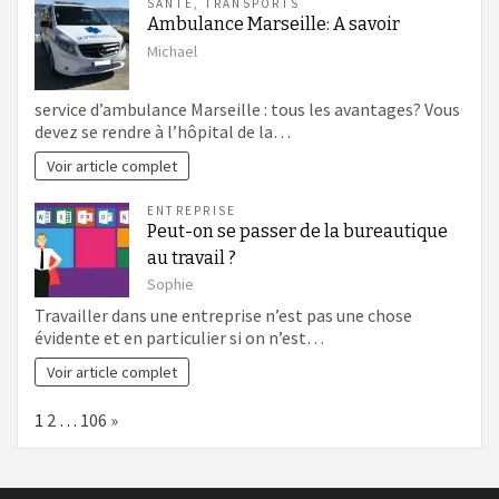
SANTÉ
,
TRANSPORTS
Ambulance Marseille: A savoir
Michael
service d’ambulance Marseille : tous les avantages? Vous
devez se rendre à l’hôpital de la…
Voir article complet
ENTREPRISE
Peut-on se passer de la bureautique
au travail ?
Sophie
Travailler dans une entreprise n’est pas une chose
évidente et en particulier si on n’est…
Voir article complet
Page:
Next
1
2
…
106
»