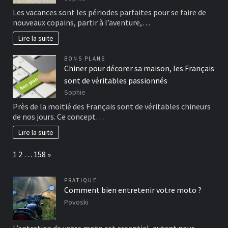
Les vacances sont les périodes parfaites pour se faire de
nouveaux copains, partir à l’aventure,…
Lire la suite
BONS PLANS
Chiner pour décorer sa maison, les Français
sont de véritables passionnés
Sophie
Près de la moitié des Français sont de véritables chineurs
de nos jours. Ce concept…
Lire la suite
Page:
Next
1
2
…
158
»
PRATIQUE
Comment bien entretenir votre moto ?
Povoski