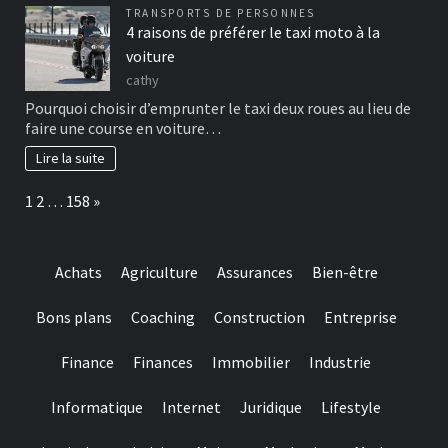
TRANSPORTS DE PERSONNES
4 raisons de préférer le taxi moto à la
voiture
cathy
Pourquoi choisir d’emprunter le taxi deux roues au lieu de
faire une course en voiture…
Lire la suite
Page:
Next
1
2
…
158
»
Achats
Agriculture
Assurances
Bien-être
Bons plans
Coaching
Construction
Entreprise
Finance
Finances
Immobilier
Industrie
Informatique
Internet
Juridique
Lifestyle