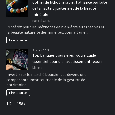
Collier de lithothérapie : l’alliance parfaite
de la haute bijouterie et de la beauté
minérale
Pascal Cabus
L’intérêt pour les méthodes de bien-être alternatives et
la beauté naturelle des minéraux connaît une…
Lire la suite
FINANCES
Top banques boursières : votre guide
essentiel pour un investissement réussi
Marise
Investir sur le marché boursier est devenu une
composante incontournable de la gestion de
patrimoine…
Lire la suite
Page:
Next
1
2
…
158
»