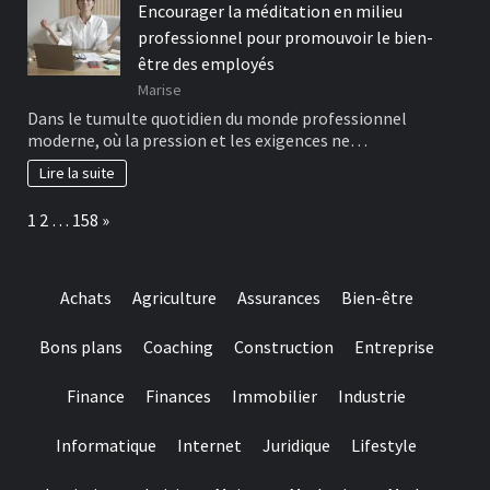
Encourager la méditation en milieu
professionnel pour promouvoir le bien-
être des employés
Marise
Dans le tumulte quotidien du monde professionnel
moderne, où la pression et les exigences ne…
Lire la suite
Page:
Next
1
2
…
158
»
Achats
Agriculture
Assurances
Bien-être
Bons plans
Coaching
Construction
Entreprise
Finance
Finances
Immobilier
Industrie
Informatique
Internet
Juridique
Lifestyle