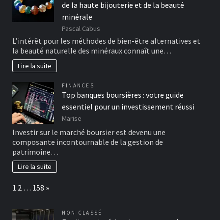
de la haute bijouterie et de la beauté
minérale
Pascal Cabus
L’intérêt pour les méthodes de bien-être alternatives et
la beauté naturelle des minéraux connaît une…
Lire la suite
FINANCES
Top banques boursières : votre guide
essentiel pour un investissement réussi
Marise
Investir sur le marché boursier est devenu une
composante incontournable de la gestion de
patrimoine…
Lire la suite
Page:
Next
1
2
…
158
»
NON CLASSÉ