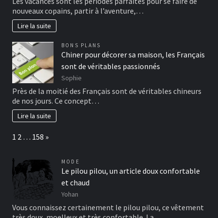
Les vacances sont les périodes parfaites pour se faire de
nouveaux copains, partir à l’aventure,…
Lire la suite
BONS PLANS
Chiner pour décorer sa maison, les Français
sont de véritables passionnés
Sophie
Près de la moitié des Français sont de véritables chineurs
de nos jours. Ce concept…
Lire la suite
Page:
Next
1
2
…
158
»
MODE
Le pilou pilou, un article doux confortable
et chaud
Yohan
Vous connaissez certainement le pilou pilou, ce vêtement
très doux, moelleux et très confortable. La…