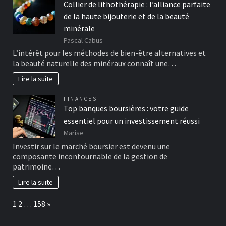
Collier de lithothérapie : l’alliance parfaite
de la haute bijouterie et de la beauté
minérale
Pascal Cabus
L’intérêt pour les méthodes de bien-être alternatives et
la beauté naturelle des minéraux connaît une…
Lire la suite
FINANCES
Top banques boursières : votre guide
essentiel pour un investissement réussi
Marise
Investir sur le marché boursier est devenu une
composante incontournable de la gestion de
patrimoine…
Lire la suite
Page:
Next
1
2
…
158
»