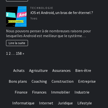
TECHNOLOGIE
iOS et Android, un bras de fer éternel ?
Yves
Nous pouvons penser à de nombreuses raisons pour
lesquelles Android est meilleur que le système…
Lire la suite
Page:
Next
1
2
…
158
»
Achats
Agriculture
Assurances
Bien-être
Bons plans
Coaching
Construction
Entreprise
Finance
Finances
Immobilier
Industrie
Informatique
Internet
Juridique
Lifestyle