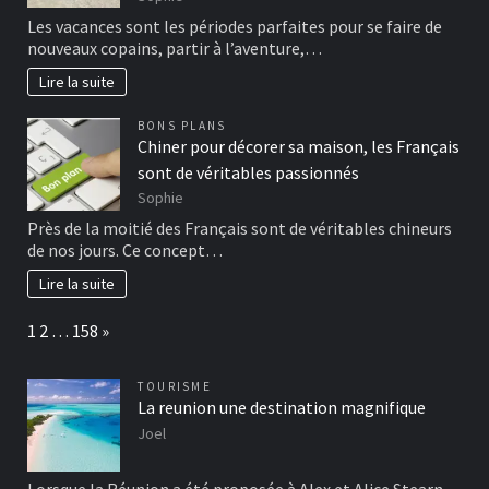
Les vacances sont les périodes parfaites pour se faire de
nouveaux copains, partir à l’aventure,…
Lire la suite
BONS PLANS
Chiner pour décorer sa maison, les Français
sont de véritables passionnés
Sophie
Près de la moitié des Français sont de véritables chineurs
de nos jours. Ce concept…
Lire la suite
Page:
Next
1
2
…
158
»
TOURISME
La reunion une destination magnifique
Joel