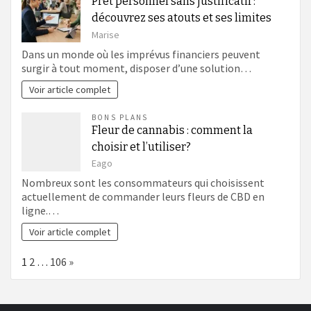
Prêt personnel sans justificatif :
découvrez ses atouts et ses limites
Marise
Dans un monde où les imprévus financiers peuvent
surgir à tout moment, disposer d’une solution…
Voir article complet
BONS PLANS
Fleur de cannabis : comment la
choisir et l’utiliser?
Eago
Nombreux sont les consommateurs qui choisissent
actuellement de commander leurs fleurs de CBD en
ligne.…
Voir article complet
Page:
Next
1
2
…
106
»