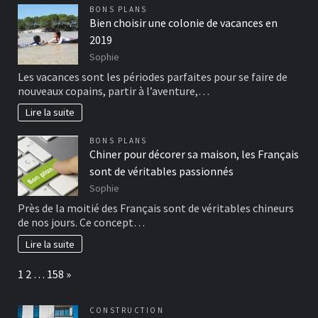
BONS PLANS
Bien choisir une colonie de vacances en
2019
Sophie
Les vacances sont les périodes parfaites pour se faire de
nouveaux copains, partir à l’aventure,…
Lire la suite
BONS PLANS
Chiner pour décorer sa maison, les Français
sont de véritables passionnés
Sophie
Près de la moitié des Français sont de véritables chineurs
de nos jours. Ce concept…
Lire la suite
Page:
Next
1
2
…
158
»
CONSTRUCTION