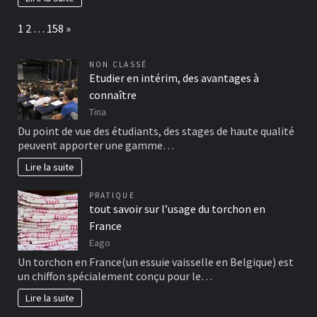
Page:
Next
1
2
…
158
»
NON CLASSÉ
Etudier en intérim, des avantages à
connaître
Tina
Du point de vue des étudiants, des stages de haute qualité
peuvent apporter une gamme…
Lire la suite
PRATIQUE
tout savoir sur l’usage du torchon en
France
Eago
Un torchon en France(un essuie vaisselle en Belgique) est
un chiffon spécialement conçu pour le…
Lire la suite