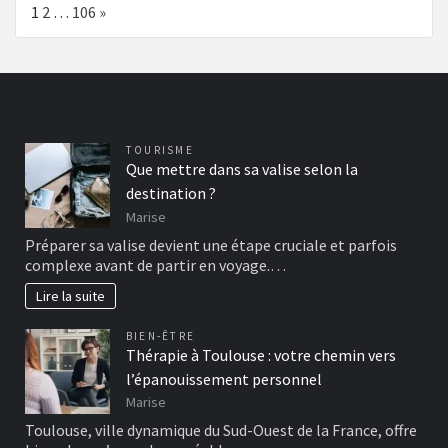
Page:
Next
1
2
…
106
»
TOURISME
Que mettre dans sa valise selon la
destination ?
Marise
Préparer sa valise devient une étape cruciale et parfois
complexe avant de partir en voyage.…
Lire la suite
BIEN-ÊTRE
Thérapie à Toulouse : votre chemin vers
l’épanouissement personnel
Marise
Toulouse, ville dynamique du Sud-Ouest de la France, offre