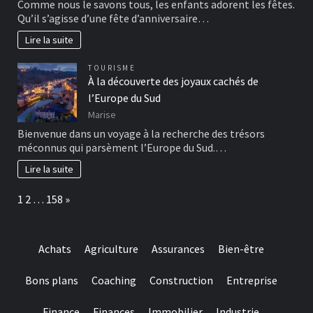
Comme nous le savons tous, les enfants adorent les fêtes.
Qu’il s’agisse d’une fête d’anniversaire…
Lire la suite
TOURISME
À la découverte des joyaux cachés de
l’Europe du Sud
Marise
Bienvenue dans un voyage à la recherche des trésors
méconnus qui parsèment l’Europe du Sud.…
Lire la suite
Page:
Next
1
2
…
158
»
Achats
Agriculture
Assurances
Bien-être
Bons plans
Coaching
Construction
Entreprise
Finance
Finances
Immobilier
Industrie