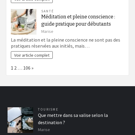
SANTÉ
Méditation et pleine conscience :
guide pratique pour débutants
Marise
La méditation et la pleine conscience ne sont pas des
pratiques réservées aux initiés, mais…
Voir article complet
Page:
Next
1
2
…
106
»
TOURISME
Que mettre dans sa valise selon la
destination ?
Marise