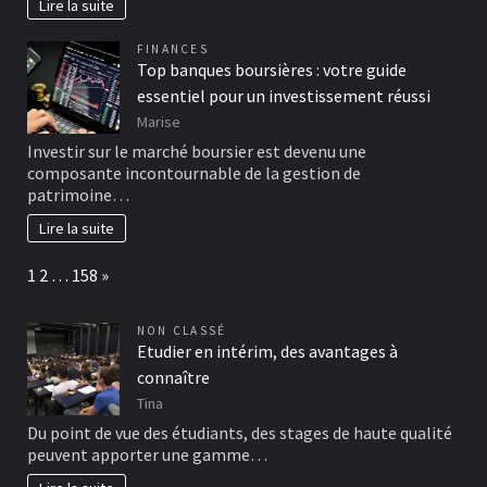
Lire la suite
FINANCES
Top banques boursières : votre guide
essentiel pour un investissement réussi
Marise
Investir sur le marché boursier est devenu une
composante incontournable de la gestion de
patrimoine…
Lire la suite
Page:
Next
1
2
…
158
»
NON CLASSÉ
Etudier en intérim, des avantages à
connaître
Tina
Du point de vue des étudiants, des stages de haute qualité
peuvent apporter une gamme…