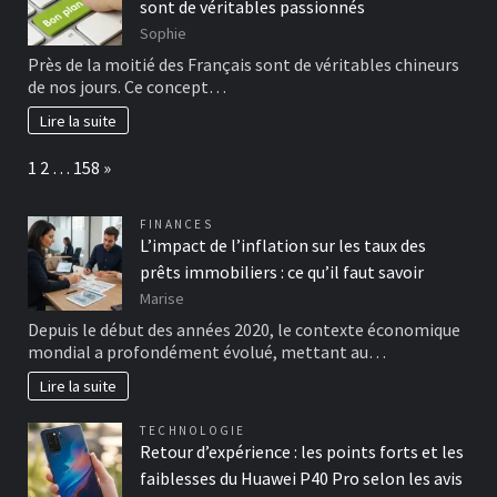
sont de véritables passionnés
Sophie
Près de la moitié des Français sont de véritables chineurs
de nos jours. Ce concept…
Lire la suite
Page:
Next
1
2
…
158
»
FINANCES
L’impact de l’inflation sur les taux des
prêts immobiliers : ce qu’il faut savoir
Marise
Depuis le début des années 2020, le contexte économique
mondial a profondément évolué, mettant au…
Lire la suite
TECHNOLOGIE
Retour d’expérience : les points forts et les
faiblesses du Huawei P40 Pro selon les avis