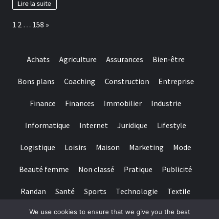
Lire la suite
Page:
Next
1
2
…
158
»
Achats
Agriculture
Assurances
Bien-être
Bons plans
Coaching
Construction
Entreprise
Finance
Finances
Immobilier
Industrie
Informatique
Internet
Juridique
Lifestyle
Logistique
Loisirs
Maison
Marketing
Mode
Beauté femme
Non classé
Pratique
Publicité
Randan
Santé
Sports
Technologie
Textile
We use cookies to ensure that we give you the best
Tourisme
Transports
Transports de personnes