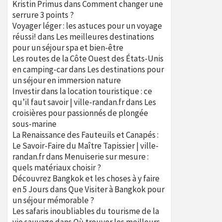
Kristin Primus
dans
Comment changer une
serrure 3 points ?
Voyager léger : les astuces pour un voyage
réussi!
dans
Les meilleures destinations
pour un séjour spa et bien-être
Les routes de la Côte Ouest des États-Unis
en camping-car
dans
Les destinations pour
un séjour en immersion nature
Investir dans la location touristique : ce
qu’il faut savoir | ville-randan.fr
dans
Les
croisières pour passionnés de plongée
sous-marine
La Renaissance des Fauteuils et Canapés :
Le Savoir-Faire du Maître Tapissier | ville-
randan.fr
dans
Menuiserie sur mesure :
quels matériaux choisir ?
Découvrez Bangkok et les choses à y faire
en 5 Jours
dans
Que Visiter à Bangkok pour
un séjour mémorable ?
Les safaris inoubliables du tourisme de la