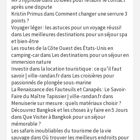
MP3 hypnose
dans
10 idées pour rétablir le contact
après une dispute
Kristin Primus
dans
Comment changer une serrure 3
points ?
Voyager léger : les astuces pour un voyage réussi!
dans
Les meilleures destinations pour un séjour spa
et bien-être
Les routes de la Côte Ouest des États-Unis en
camping-car
dans
Les destinations pour un séjour en
immersion nature
Investir dans la location touristique : ce qu’il faut
savoir | ville-randan.fr
dans
Les croisières pour
passionnés de plongée sous-marine
La Renaissance des Fauteuils et Canapés : Le Savoir-
Faire du Maître Tapissier | ville-randan.fr
dans
Menuiserie sur mesure : quels matériaux choisir ?
Découvrez Bangkok et les choses à y faire en 5 Jours
dans
Que Visiter à Bangkok pour un séjour
mémorable ?
Les safaris inoubliables du tourisme de la vie
sauvage
dans
Où trouver les meilleurs endroits pour