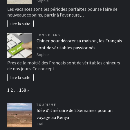
Sophie
Les vacances sont les périodes parfaites pour se faire de
nouveaux copains, partir à l’aventure,…
Lire la suite
BONS PLANS
Chiner pour décorer sa maison, les Français
sont de véritables passionnés
Sophie
Près de la moitié des Français sont de véritables chineurs
de nos jours. Ce concept…
Lire la suite
Page:
Next
1
2
…
158
»
TOURISME
Idée d’itinéraire de 2 Semaines pour un
voyage au Kenya
Carl