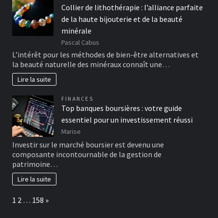
Collier de lithothérapie : l’alliance parfaite
de la haute bijouterie et de la beauté
minérale
Pascal Cabus
L’intérêt pour les méthodes de bien-être alternatives et
la beauté naturelle des minéraux connaît une…
Lire la suite
FINANCES
Top banques boursières : votre guide
essentiel pour un investissement réussi
Marise
Investir sur le marché boursier est devenu une
composante incontournable de la gestion de
patrimoine…
Lire la suite
Page:
Next
1
2
…
158
»