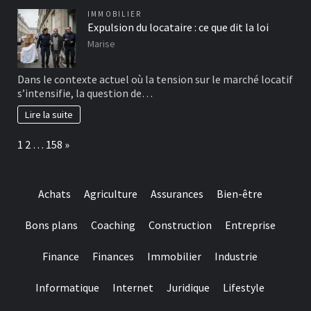
IMMOBILIER
Expulsion du locataire : ce que dit la loi
Marise
Dans le contexte actuel où la tension sur le marché locatif
s’intensifie, la question de…
Lire la suite
Page:
Next
1
2
…
158
»
Achats
Agriculture
Assurances
Bien-être
Bons plans
Coaching
Construction
Entreprise
Finance
Finances
Immobilier
Industrie
Informatique
Internet
Juridique
Lifestyle