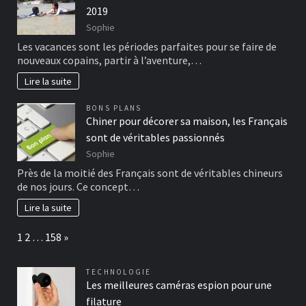
2019
Sophie
Les vacances sont les périodes parfaites pour se faire de
nouveaux copains, partir à l’aventure,…
Lire la suite
BONS PLANS
Chiner pour décorer sa maison, les Français
sont de véritables passionnés
Sophie
Près de la moitié des Français sont de véritables chineurs
de nos jours. Ce concept…
Lire la suite
Page:
Next
1
2
…
158
»
TECHNOLOGIE
Les meilleures caméras espion pour une
filature