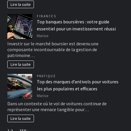
Lire la suite
FINANCES
Top banques boursières : votre guide
essentiel pour un investissement réussi
Marise
Investir sur le marché boursier est devenu une
composante incontournable de la gestion de
patrimoine…
Lire la suite
PRATIQUE
Top des marques d’antivols pour voitures
les plus populaires et efficaces
Marise
Dans un contexte où le vol de voitures continue de
représenter une menace tangible pour…
Lire la suite
Page:
Next