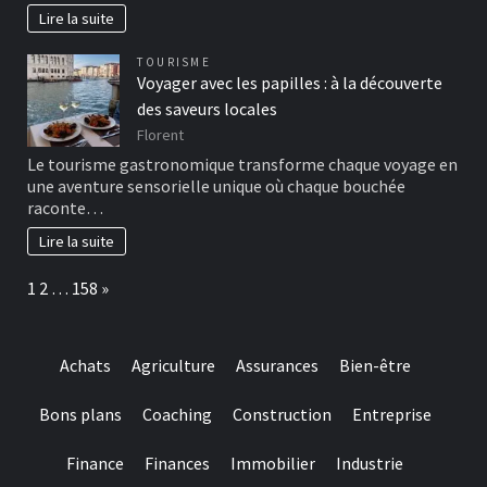
Lire la suite
TOURISME
Voyager avec les papilles : à la découverte
des saveurs locales
Florent
Le tourisme gastronomique transforme chaque voyage en
une aventure sensorielle unique où chaque bouchée
raconte…
Lire la suite
Page:
Next
1
2
…
158
»
Achats
Agriculture
Assurances
Bien-être
Bons plans
Coaching
Construction
Entreprise
Finance
Finances
Immobilier
Industrie