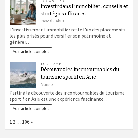
IMMOBILIER
Investir dans l’immobilier : conseils et
stratégies efficaces
Pascal Cabus
L’investissement immobilier reste l’un des placements
les plus prisés pour diversifier son patrimoine et
générer…
Voir article complet
TOURISME
Découvrez les incontournables du
tourisme sportif en Asie
Marise
Partir à la découverte des incontournables du tourisme
sportif en Asie est une expérience fascinante…
Voir article complet
Page:
Next
1
2
…
106
»