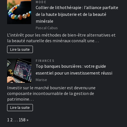
MODE
Collier de lithothérapie : l’alliance parfaite
de la haute bijouterie et de la beauté
minérale
Pascal Cabus
L’intérêt pour les méthodes de bien-être alternatives et
la beauté naturelle des minéraux connaît une…
Lire la suite
FINANCES
Top banques boursières : votre guide
essentiel pour un investissement réussi
Marise
Investir sur le marché boursier est devenu une
composante incontournable de la gestion de
patrimoine…
Lire la suite
Page:
Next
1
2
…
158
»