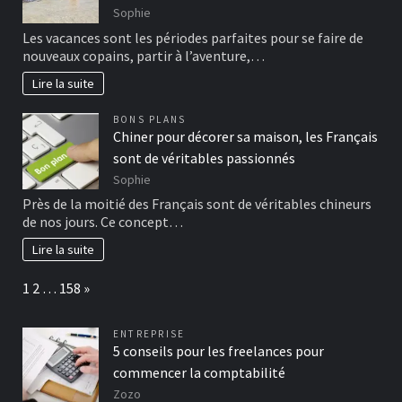
Sophie
Les vacances sont les périodes parfaites pour se faire de
nouveaux copains, partir à l’aventure,…
Lire la suite
BONS PLANS
Chiner pour décorer sa maison, les Français
sont de véritables passionnés
Sophie
Près de la moitié des Français sont de véritables chineurs
de nos jours. Ce concept…
Lire la suite
Page:
Next
1
2
…
158
»
ENTREPRISE
5 conseils pour les freelances pour
commencer la comptabilité
Zozo