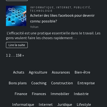
INFORMATIQUE
,
INTERNET
,
PUBLICITÉ
,
TECHNOLOGIE
Acheter des likes facebook pour devenir
connu: possible?
Yohan
L’efficacité est une pratique essentielle dans le travail. Les
gens veulent faire les choses rapidement…
Lire la suite
Page:
Next
1
2
…
158
»
Achats
Agriculture
Assurances
Bien-être
Bons plans
Coaching
Construction
Entreprise
Finance
Finances
Immobilier
Industrie
Informatique
Internet
Juridique
Lifestyle